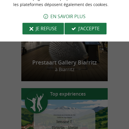
n
o
t
e
c
o
u
p
e
c
o
e
u
les plateformes déposent également des cookies.
r
d
r
EN SAVOIR PLUS
JE REFUSE
J'ACCEPTE
Prestaart Gallery Biarritz
à Biarritz
Top expériences