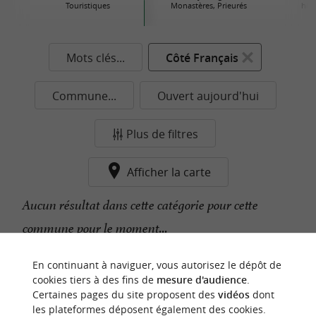
Touristiques
Monastères, Prieurés
his
Mots clés...
Côté Français
Commune...
Ouvert aujourd'hui
Plus de filtres
Afficher la carte
Aucun résultat dans cette catégorie pour cette
commune pour le moment...
En continuant à naviguer, vous autorisez le dépôt de
n
o
t
e
c
o
u
p
e
c
o
e
u
cookies tiers à des fins de
mesure d'audience
.
r
d
r
Certaines pages du site proposent des
vidéos
dont
les plateformes déposent également des cookies.