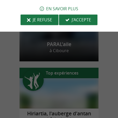
EN SAVOIR PLUS
JE REFUSE
J'ACCEPTE
PARAL'aile
à Ciboure
Top expériences
Hiriartia, l'auberge d'antan