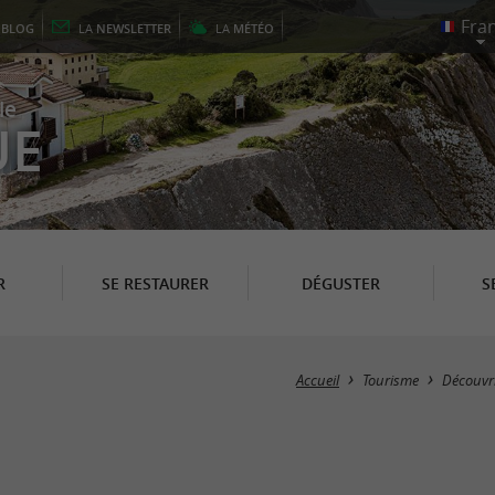
E
BLOG
LA
NEWSLETTER
LA
MÉTÉO
le
UE
R
SE RESTAURER
DÉGUSTER
S
Accueil
Tourisme
Découvr