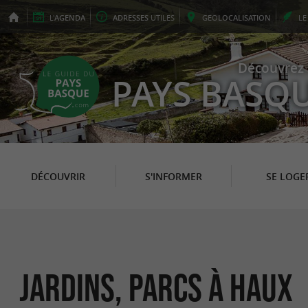
L'
AGENDA
ADRESSES
UTILES
GEO
LOCALISATION
L
Découvrez 
PAYS BASQ
DÉCOUVRIR
S'INFORMER
SE LOGE
Jardins, Parcs à Haux