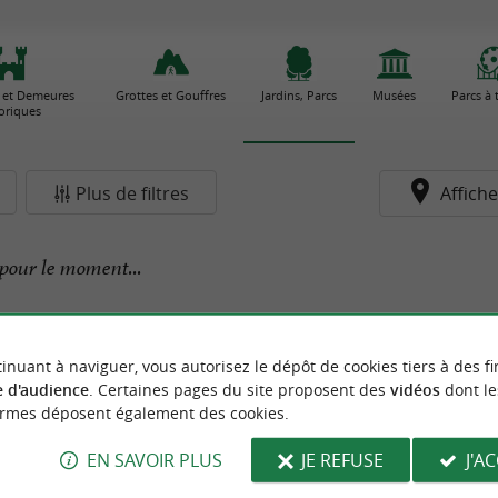
 et Demeures
Grottes et Gouffres
Jardins, Parcs
Musées
Parcs à
toriques
Plus de filtres
Affiche
pour le moment...
inuant à naviguer, vous autorisez le dépôt de cookies tiers à des fi
 d'audience
. Certaines pages du site proposent des
vidéos
dont le
ormes déposent également des cookies.
EN SAVOIR PLUS
JE REFUSE
J'A