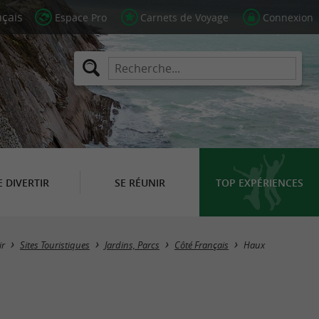
Espace Pro
Carnets de Voyage
Connexion
E DIVERTIR
SE RÉUNIR
TOP EXPÉRIENCES
Masquer la carte
ir
Sites Touristiques
Jardins, Parcs
Côté Français
Haux