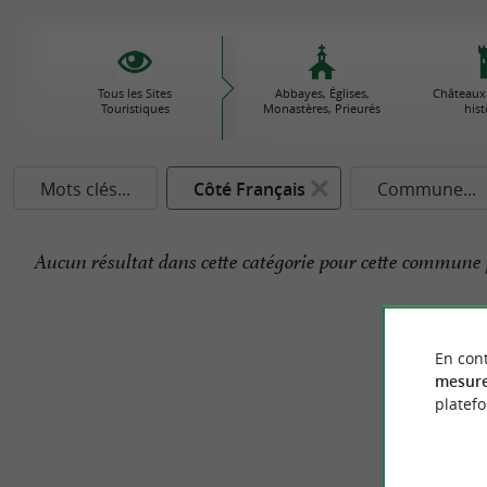
Tous les Sites
Abbayes, Églises,
Châteaux
Touristiques
Monastères, Prieurés
his
Mots clés...
Côté Français
Commune...
Aucun résultat dans cette catégorie pour cette commune 
En cont
mesure
platef