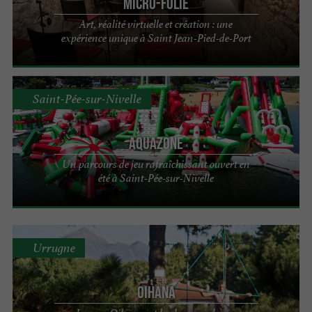
Micro-Folie
Art, réalité virtuelle et création : une
expérience unique à Saint Jean-Pied-de-Port
Saint-Pée-sur-Nivelle
Aquazone
Un parcours de jeu rafraîchissant ouvert en
été à Saint-Pée-sur-Nivelle
Urrugne
Oihana