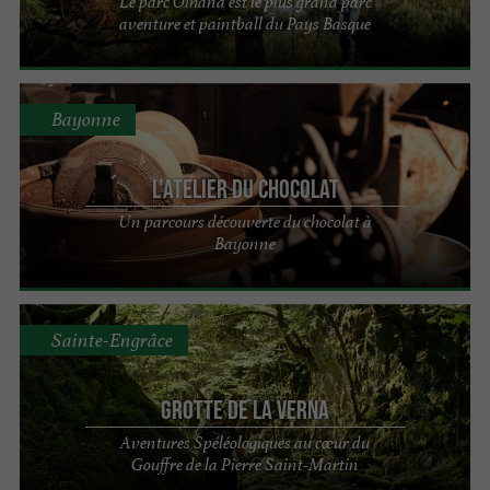
Le parc Oihana est le plus grand parc
aventure et paintball du Pays Basque
Bayonne
L'Atelier du Chocolat
Un parcours découverte du chocolat à
Bayonne
Sainte-Engrâce
Grotte de la Verna
Aventures Spéléologiques au cœur du
Gouffre de la Pierre Saint-Martin