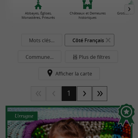
Abbayes, Églises,
Châteaux et Demeures
Grottes et Go
Monastères, Prieurés
historiques
Mots clés...
Côté Français
Commune...
Plus de filtres
Afficher la carte
1
Urrugne