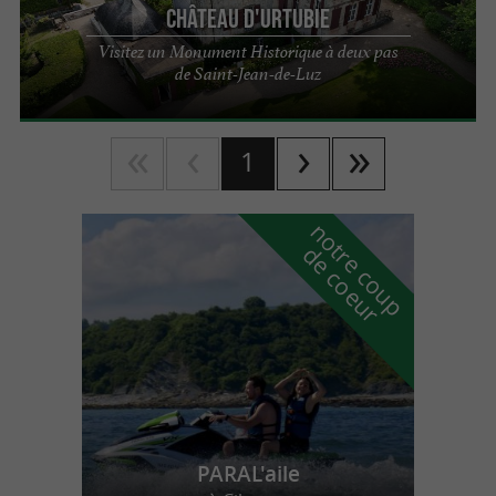
Château d'Urtubie
Visitez un Monument Historique à deux pas
de Saint-Jean-de-Luz
1
n
o
t
e
c
o
u
p
e
c
o
e
u
r
d
r
PARAL'aile