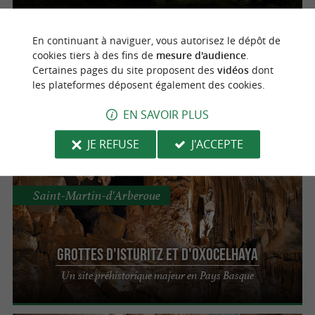
En continuant à naviguer, vous autorisez le dépôt de
Sainte-Engrâce
cookies tiers à des fins de
mesure d'audience
.
Certaines pages du site proposent des
vidéos
dont
les plateformes déposent également des cookies.
Grotte de la Verna
La plus grande salle souterraine du monde à
EN SAVOIR PLUS
Sainte-Engrâce
JE REFUSE
J'ACCEPTE
Saint-Martin-d'Arberoue
Grottes d'Isturitz et d'Oxocelhaya
Un site préhistorique majeur en Pays Basque