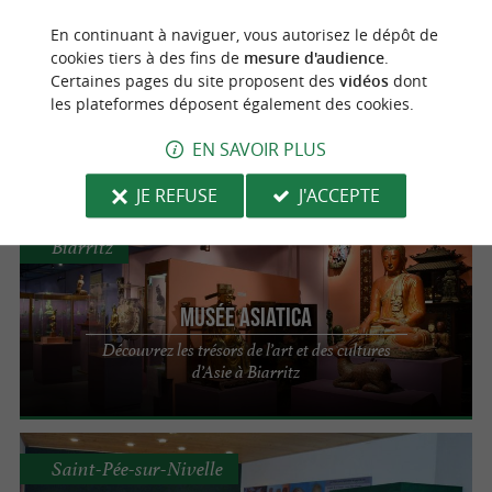
Saint-Étienne-de-Baïgorry
En continuant à naviguer, vous autorisez le dépôt de
cookies tiers à des fins de
mesure d'audience
.
MEHAKA - Espace historique
Certaines pages du site proposent des
vidéos
dont
les plateformes déposent également des cookies.
Une immersion interactive dans l'histoire et
la culture du Pays Basque
EN SAVOIR PLUS
JE REFUSE
J'ACCEPTE
Biarritz
Musée Asiatica
Découvrez les trésors de l’art et des cultures
d’Asie à Biarritz
Saint-Pée-sur-Nivelle