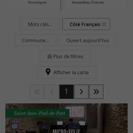
Touristiques
Monastères, Prieurés
his
Mots clés...
Côté Français
Commune...
Ouvert aujourd'hui
Plus de filtres
Afficher la carte
1
Saint-Jean-Pied-de-Port
Micro-Folie