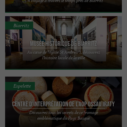
Un voyage à travers le temps près de Biarritz
Biarritz
Musée Historique de Biarritz
Au cœur de l'église St Andrew's, découvrez
l'histoire locale de la ville
Espelette
Centre d'interprétation de l'AOP Ossau Iraty
Découvrez tous les secrets de ce fromage
emblématique du Pays Basque