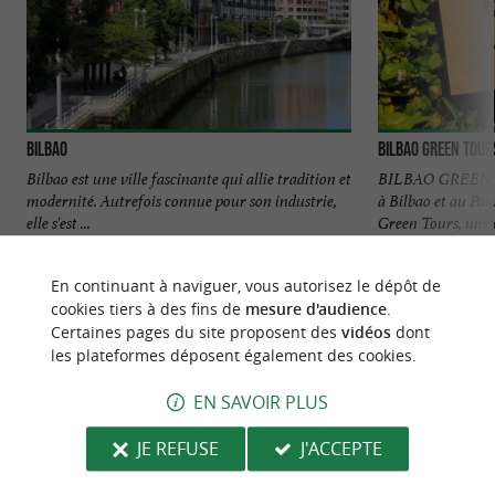
Bilbao
Bilbao Green Tour
Bilbao est une ville fascinante qui allie tradition et
BILBAO GREEN T
modernité. Autrefois connue pour son industrie,
à Bilbao et au Pa
elle s'est ...
Green Tours, une e
791 m - Bilbao
1,0 km - B
En continuant à naviguer, vous autorisez le dépôt de
cookies tiers à des fins de
mesure d'audience
.
Certaines pages du site proposent des
vidéos
dont
les plateformes déposent également des cookies.
EN SAVOIR PLUS
NOUS AVONS TESTÉ
POUR VOUS
JE REFUSE
J'ACCEPTE