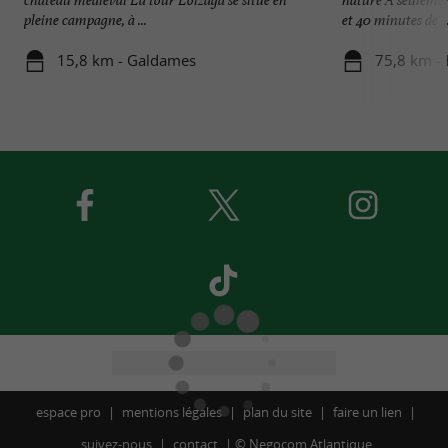
pleine campagne, à ...
et 40 minutes de ..
15,8 km - Galdames
75,8 km -
espace pro
mentions légales
plan du site
faire un lien
suivez-nous
contact
©
Negocom Atlantique