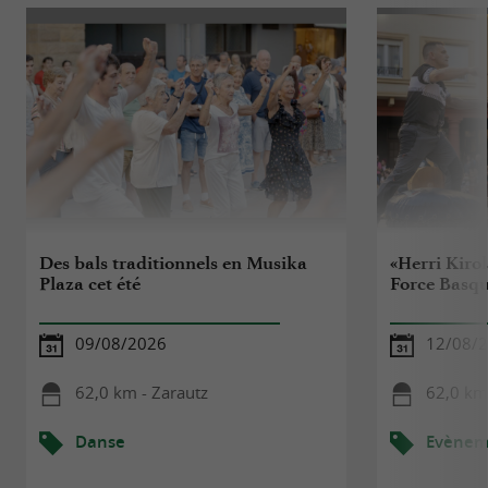
Des bals traditionnels en Musika
«Herri Kiro
Plaza cet été
Force Basq
09/08/2026
12/08/
62,0 km - Zarautz
62,0 km
Danse
Evèneme