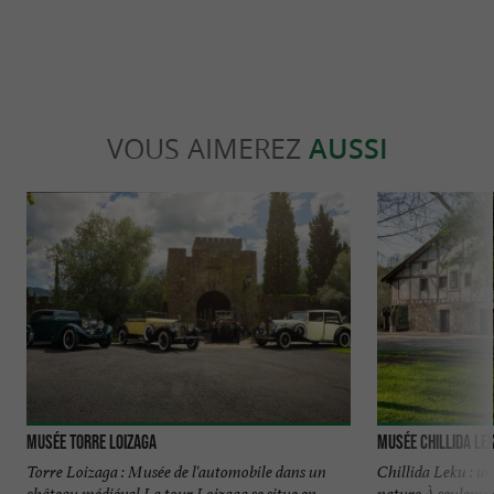
VOUS AIMEREZ
AUSSI
Musée Torre Loizaga
Musée Chillida Le
Torre Loizaga : Musée de l'automobile dans un
Chillida Leku : u
château médiéval La tour Loizaga se situe en
nature À seulemen