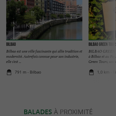
Bilbao
Bilbao Green Tour
Bilbao est une ville fascinante qui allie tradition et
BILBAO GREEN T
modernité. Autrefois connue pour son industrie,
à Bilbao et au Pa
elle s'est ...
Green Tours, une e
791 m - Bilbao
1,0 km - B
BALADES
À PROXIMITÉ