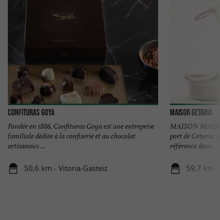
Confituras Goya
Maisor Getaria
Fondée en 1886, Confituras Goya est une entreprise
MAISON MAISOR
familiale dédiée à la confiserie et au chocolat
port de Getaria, 
artisanaux ...
référence dans ...
50,6 km - Vitoria-Gasteiz
59,7 km -