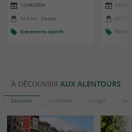
12/08/2026
13/08/
62,0 km - Zarautz
62,0 km
Evènements sportifs
Théâtre
À DÉCOUVRIR
AUX ALENTOURS
Découvrir
S'informer
Se loger
Se r