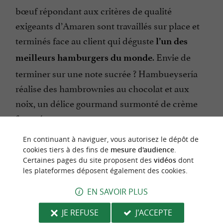
bœuf répondant aux critères de qualité
exigeants d’Amaren sont travaillés sur place et
terminés face au client qui déguste
l’un des
. Envie de
meilleurs hamburgers du monde
terminer sur une note sucrée ? Hambueysería
réalise des hambrownies au chocolat et aux
noix, un délice gourmand surmonté de crème
fouettée.
En continuant à naviguer, vous autorisez le dépôt de
cookies tiers à des fins de
mesure d'audience
.
Le petit plus
: Hambueysería a remporté le
Certaines pages du site proposent des
vidéos
dont
concours national de grillade lors de leur
les plateformes déposent également des cookies.
première prestation aux côtés d’Amaren, et fut
EN SAVOIR PLUS
ème
reconnu comme le 14
au monde dans la
JE REFUSE
J'ACCEPTE
prestigieuse liste gastronomique