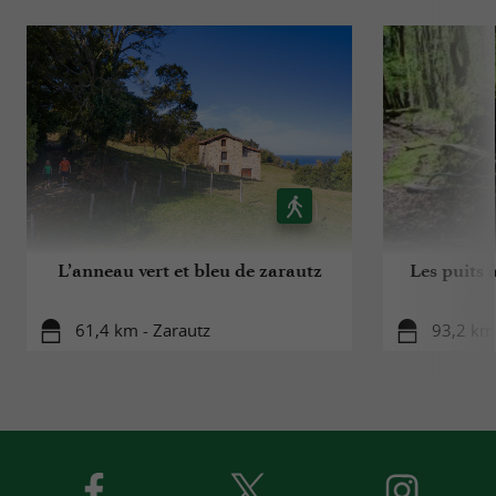
L’anneau vert et bleu de zarautz
Les puits à
61,4 km - Zarautz
93,2 km 