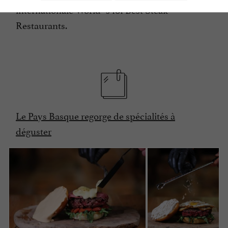
internationale World´s 101 Best Steak
Restaurants.
Le Pays Basque regorge de spécialités à
déguster