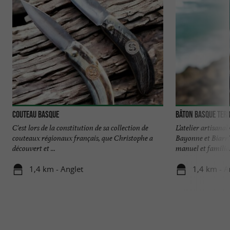
Couteau Basque
Bâton basque Terr
C'est lors de la constitution de sa collection de
L’atelier artisana
couteaux régionaux français, que Christophe a
Bayonne et Biarrit
découvert et ...
manuel et familial,
1,4 km - Anglet
1,4 km - A