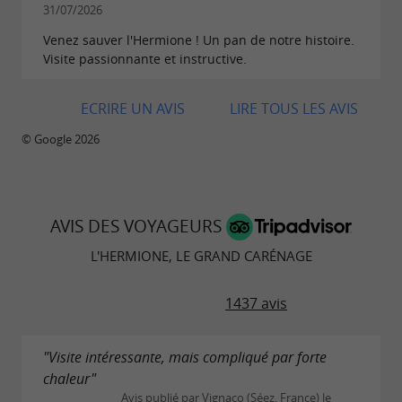
31/07/2026
bord escaliers raides et étroits).
Venez sauver l'Hermione ! Un pan de notre histoire.
** Avant ou après la visite guidée, vous pourrez
Visite passionnante et instructive.
découvrir l'espace muséographique de 200m²
à
ECRIRE UN AVIS
LIRE TOUS LES AVIS
quai.
© Google 2026
AVIS DES VOYAGEURS
L'HERMIONE, LE GRAND CARÉNAGE
1437 avis
"Visite intéressante, mais compliqué par forte
chaleur"
Avis publié par Vignaco (Séez, France) le