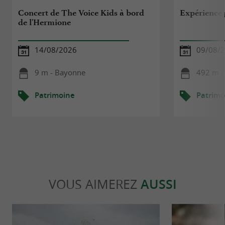
Concert de The Voice Kids à bord
Expérience 
de l'Hermione
14/08/2026
09/08/
9 m - Bayonne
492 m -
Patrimoine
Patrimo
VOUS AIMEREZ
AUSSI