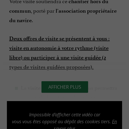
Votre visite soutiendra ce
chantier hors du
, porté par
commun
l'association propriétaire
.
du navire
Deux offres de visite se présentent à vous :
visite en autonomie à votre rythme (visite
libre) ou participer à une visite guidée (2
types de visites guidées proposées).
La
(environ 1h) vous permettra
AFFICHER PLUS
visite libre
de découvrir dans l'exposition à quai
l'histoire de
, ses nombreuses
L'Hermione
aventures et le projet associatif qui en est à
Impossible d'afficher cette vidéo car
vous vous êtes opposé au dépôt des cookies tiers.
En
l'origine. Vous monterez ensuite à bord et
savoir plus