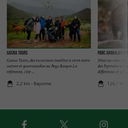
Gasna Tours
Parc Animalier de
Gasna Tours, des excursions insolites à vivre entre
Situé au cœur des
nature et gourmandise au Pays Basque La
des Pyrénées accue
référente, c’est ...
différentes et près .
2,2 km - Bayonne
126,1 km -