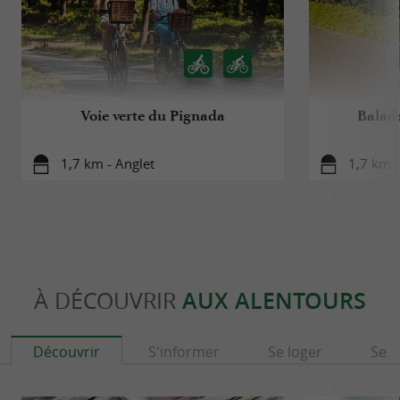
Voie verte du Pignada
Balade
1,7 km - Anglet
1,7 km -
À DÉCOUVRIR
AUX ALENTOURS
Découvrir
S'informer
Se loger
Se r