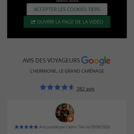
accéderez aux deux premiers ponts du
ACCEPTER LES COOKIES TIERS
navire*.
OUVRIR LA PAGE DE LA VIDÉO
La
visite guidée histoire & découverte
- le guide vous invite à une premier
(1h)**
immersion dans l'histoire de la frégate, les
AVIS DES VOYAGEURS
défis de sa construction à Rochefort pendant
L'HERMIONE, LE GRAND CARÉNAGE
17 ans, ses navigations et son grand carénage.
Vous accéderez au pont supérieur et aux
282 avis
dortoirs de l'équipage, sous le pont de
batterie.
La
-
visite guidée grand carénage (1h30)**
Avis publié par Cedric Tiko le 03/08/2026