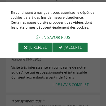
28/07/2026
La visite de l’atelier, sous une chaleur étouffante,
En continuant à naviguer, vous autorisez le dépôt de
était peu engageante. Cependant, la visite du
cookies tiers à des fins de
mesure d'audience
.
bateau elle-même était fascinante. La visite mérite
Certaines pages du site proposent des
vidéos
dont
tout de même d’être réalisée, afin de pouvoir...
les plateformes déposent également des cookies.
LIRE L'AVIS COMPLET
EN SAVOIR PLUS
JE REFUSE
J'ACCEPTE
"Magnifique et très intéressant 👍"
Avis publié par jestan2017 (Mulhouse,
France) le 18/04/2026
Visite très intéressante en compagnie de notre
guide Alice qui est passionnante et intarissable
Convient aux enfants à partir de 10 ans
LIRE L'AVIS COMPLET
"Fort sympathique !"