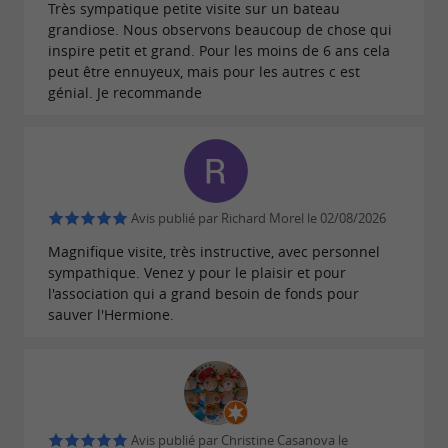
cette visite permet de comprendre dans les
Très sympatique petite visite sur un bateau
détails ce qu'est le grand carénage, ce
grandiose. Nous observons beaucoup de chose qui
inspire petit et grand. Pour les moins de 6 ans cela
chantier extraordinaire qui a démarré à
peut être ennuyeux, mais pour les autres c est
l'automne 2021. Descente au fond de la forme
génial. Je recommande
de radoub, au plus près des mâts qui ont été
déposés et de la coque de L'Hermione, où
sont effectués les travaux de réparation. Cette
visite est exceptionnelle : depuis que la
Avis publié par Richard Morel le 02/08/2026
frégate navigue, c'est la première fois qu'on
Magnifique visite, très instructive, avec personnel
peut approcher la partie habituellement
sympathique. Venez y pour le plaisir et pour
l'association qui a grand besoin de fonds pour
immergée de sa coque !
sauver l'Hermione.
* L'exposition est accessible aux personnes à
mobilité réduite, en revanche l'accès au navire
nécessite une très bonne mobilité (passerelle puis à
Avis publié par Christine Casanova le