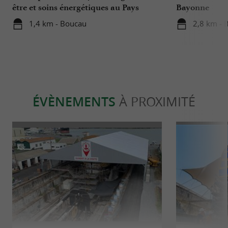
être et soins énergétiques au Pays
Bayonne
Basque
1,4 km - Boucau
2,8 km - 
ÉVÈNEMENTS
À PROXIMITÉ