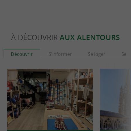
À DÉCOUVRIR
AUX ALENTOURS
Découvrir
S'informer
Se loger
Se r