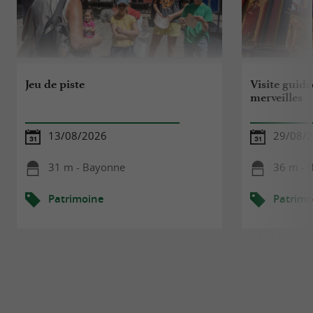
Jeu de piste
Visite guidé
merveilles
13/08/2026
29/08/
31 m - Bayonne
36 m - 
Patrimoine
Patrimo