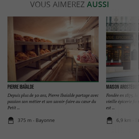
VOUS AIMEREZ
AUSSI
Pierre Ibaïalde
Maison Arostéguy
Depuis plus de 30 ans, Pierre Ibaialde partage avec
Fondée en 1875, la
passion son métier et son savoir-faire au cœur du
vieille épicerie fi
Petit ...
est ...
375 m - Bayonne
6,9 km - Bi