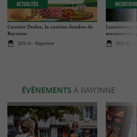
Actualités
Incontour
Cantine Dodue, la cantine doudou de
Luminiscence
Bayonne
aventure uniq
cathédrale S
269 m - Bayonne
269 m - 
ÉVÈNEMENTS
À BAYONNE