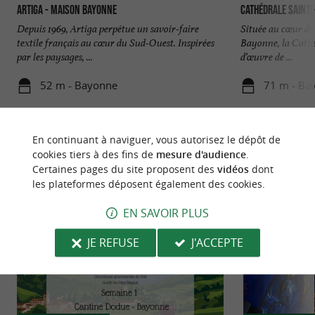
Artiga - Maison Bayonne
Cathédrale Sainte
Depuis 1969, Artiga perpétue un savoir-faire
Située au cœur du
textile français au cœur du Sud-Ouest. Inspirées
Bayonne, la Cathé
par les paysages, ...
d’œuvre de ...
52 m - Bayonne
71 m - Ba
En continuant à naviguer, vous autorisez le dépôt de
cookies tiers à des fins de
mesure d'audience
.
Certaines pages du site proposent des
vidéos
dont
les plateformes déposent également des cookies.
NOUS AVONS TESTÉ
POUR VOUS
EN SAVOIR PLUS
JE REFUSE
J'ACCEPTE