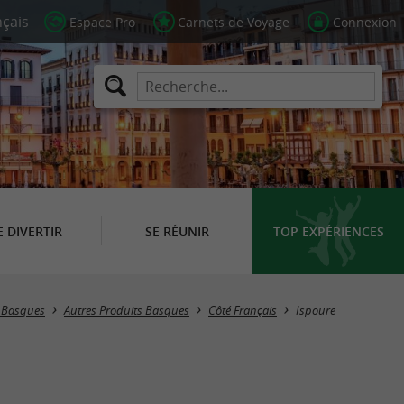
Espace Pro
Carnets de Voyage
Connexion
E DIVERTIR
SE RÉUNIR
TOP EXPÉRIENCES
Masquer la carte
s Basques
Autres Produits Basques
Côté Français
Ispoure