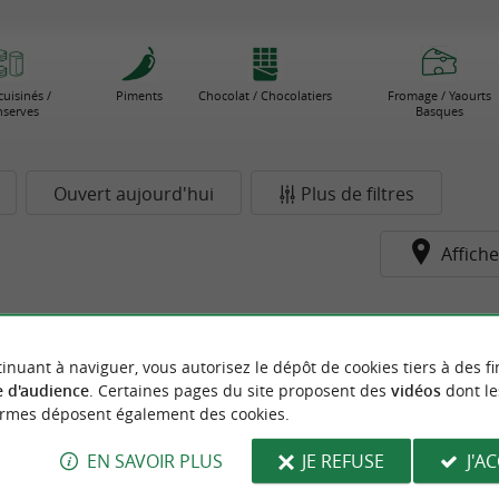
cuisinés /
Piments
Chocolat / Chocolatiers
Fromage / Yaourts
serves
Basques
Ouvert aujourd'hui
Plus de filtres
Affiche
pour le moment...
inuant à naviguer, vous autorisez le dépôt de cookies tiers à des fi
 d'audience
. Certaines pages du site proposent des
vidéos
dont le
ormes déposent également des cookies.
EN SAVOIR PLUS
JE REFUSE
J'A