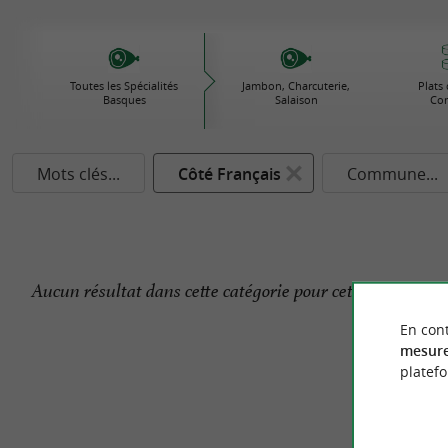
Toutes les Spécialités
Jambon, Charcuterie,
Plats 
Basques
Salaison
Con
Mots clés...
Côté Français
Commune...
Aucun résultat dans cette catégorie pour cette commune 
En cont
mesure
platef