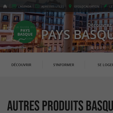
L'
AGENDA
ADRESSES
UTILES
GEO
LOCALISATION
L
Découvrez 
PAYS BASQ
DÉCOUVRIR
S'INFORMER
SE LOGE
Autres Produits Basqu