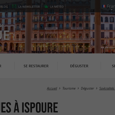
E
BLOG
LA
NEWSLETTER
LA
MÉTÉO
le
UE
R
SE RESTAURER
DÉGUSTER
S
Accueil
Tourisme
Déguster
Spécialité
es à Ispoure