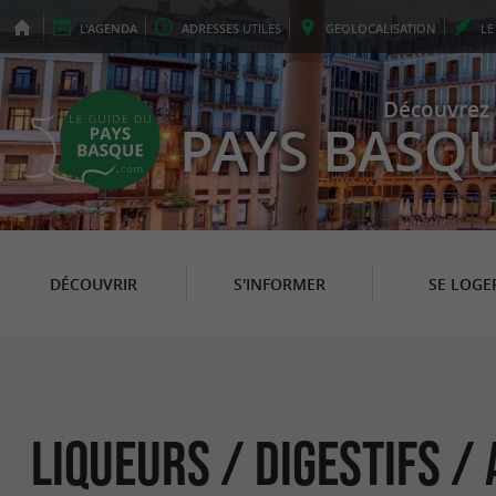
L'
AGENDA
ADRESSES
UTILES
GEO
LOCALISATION
L
Découvrez 
PAYS BASQ
DÉCOUVRIR
S'INFORMER
SE LOGE
Liqueurs / Digestifs / 