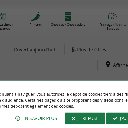
cuisinés /
Piments
Chocolat / Chocolatiers
Fromage / Yaourts
serves
Basques
Ouvert aujourd'hui
Plus de filtres
Affiche
pour le moment...
inuant à naviguer, vous autorisez le dépôt de cookies tiers à des fi
 d'audience
. Certaines pages du site proposent des
vidéos
dont le
ormes déposent également des cookies.
EN SAVOIR PLUS
JE REFUSE
J'A