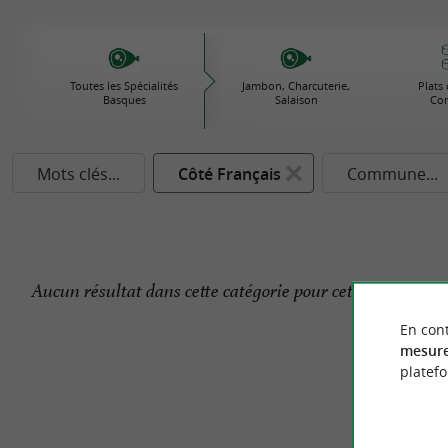
Toutes les Spécialités
Jambon, Charcuterie,
Plats 
Basques
Salaison
Con
Mots clés...
Côté Français
Commune...
Aucun résultat dans cette catégorie pour cette commune 
En cont
mesure
platef