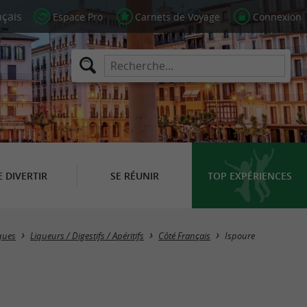
Espace Pro
Carnets de Voyage
Connexion
E DIVERTIR
SE RÉUNIR
TOP EXPÉRIENCES
Masquer la carte
ques
Liqueurs / Digestifs / Apéritifs
Côté Français
Ispoure