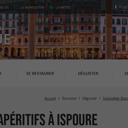
E
BLOG
LA
NEWSLETTER
LA
MÉTÉO
le
UE
R
SE RESTAURER
DÉGUSTER
S
Accueil
Tourisme
Déguster
Spécialités Bas
Apéritifs à Ispoure