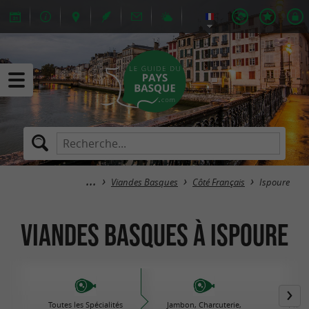
Viandes Basques
Côté Français
Ispoure
Viandes Basques à Ispoure
Toutes les Spécialités
Jambon, Charcuterie,
Plats 