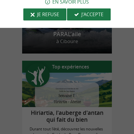
EN SAVOIR PLUS
JE REFUSE
J'ACCEPTE
PARAL'aile
à Ciboure
Top expériences
Hiriartia, l'auberge d'antan
qui fait du bien
Durant tout l'été, découvrez les nouvelles