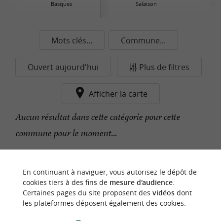
Basques
Salaison
Con
Mots clés...
Commune...
Ouvert aujourd'hui
Plus de filtres
Afficher la carte
Aucun résultat dans cette catégorie pour cette
commune pour le moment...
n
o
t
e
c
o
u
p
e
c
o
e
u
En continuant à naviguer, vous autorisez le dépôt de
r
d
r
cookies tiers à des fins de
mesure d'audience
.
Certaines pages du site proposent des
vidéos
dont
les plateformes déposent également des cookies.