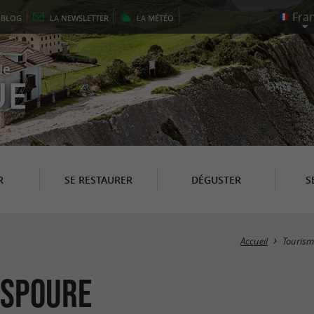
E
BLOG
LA
NEWSLETTER
LA
MÉTÉO
le
UE
R
SE RESTAURER
DÉGUSTER
S
Accueil
Tourism
Ispoure