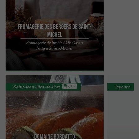
Fromagerie des Bergers de Saint-
Michel
Fromagerie de brebis AOP Ossau
Tout commence en 1981 lorsque dix éleveurs
Iraty à Saint-Michel
producteurs de lait de brebis du canton de Garazi
décident de ...
Saint-Jean-Pied-de-Port
Ispoure
5 km
Domaine Bordatto