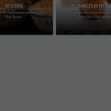
Artizarra
Les Cannelés du Pays B
vrez l'authentique goût du
Traditions et leur savoir fa
tions, les recettes culinaires et le
Fabricant de « macarons spécialité »
Pays Basque
Saint-Jean-Pied-de-Por
 la famille Borda se transmet avec
plus grand plaisir… C’est en hommag
particulièrement ...