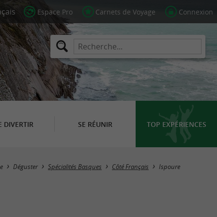
Espace Pro
Carnets de Voyage
Connexion
E DIVERTIR
SE RÉUNIR
TOP EXPÉRIENCES
Masquer la carte
e
Déguster
Spécialités Basques
Côté Français
Ispoure