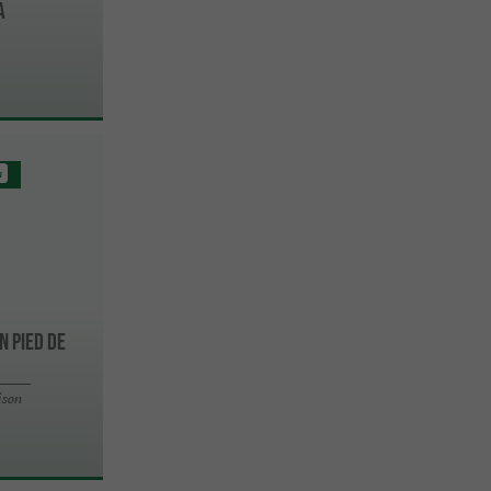
a
m
n Pied de
ison