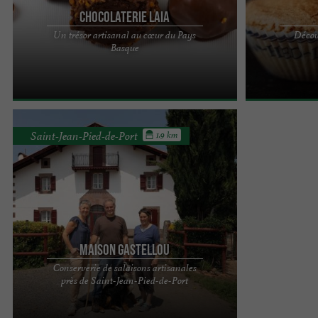
Chocolaterie Laia
Un trésor artisanal au cœur du Pays
Décou
La Chocolaterie Laia : un trésor artisanal au cœur
Depuis 3 généra
Basque
du Pays Basque Dépositaire d'une véritable
savoir-faire de
tradition ...
rigueur et ...
Saint-Jean-Pied-de-Port
1.9 km
Maison Gastellou
Conserverie de salaisons artisanales
Située en plein cœur du PAYS-BASQUE, tout près
près de Saint-Jean-Pied-de-Port
du village de SAINT-JEAN-PIED-DE-PORT, la ferme
"POUTZIA" est ...