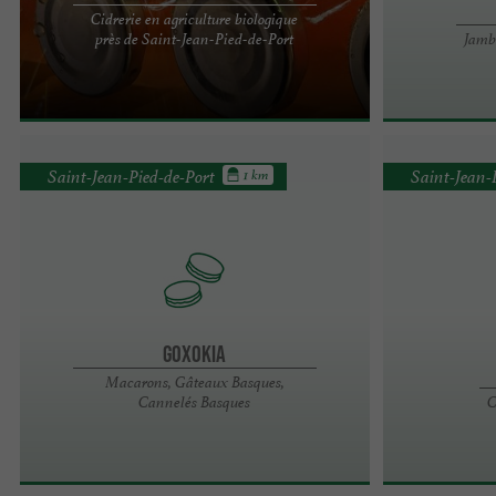
Cidrerie en agriculture biologique
Le Domaine Bordatto c'est 42 variétés locales de
près de Saint-Jean-Pied-de-Port
Jamb
pommes sur 4ha de verger en AOC Euskal
Sagarnoa-cidre Basque, et ...
Saint-Jean-Pied-de-Port
Saint-Jean-
1 km
Goxokia
Macarons, Gâteaux Basques,
Cannelés Basques
C