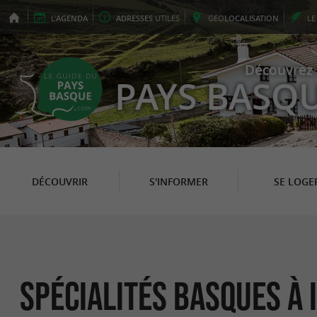
L'
AGENDA
ADRESSES
UTILES
GEO
LOCALISATION
L
Découvrez 
PAYS BASQ
DÉCOUVRIR
S'INFORMER
SE LOGE
Spécialités Basques à 