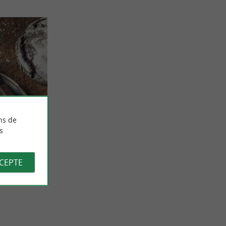
ns de
uits à
s
bons de Mayté
-Jean-Pied-
CCEPTE