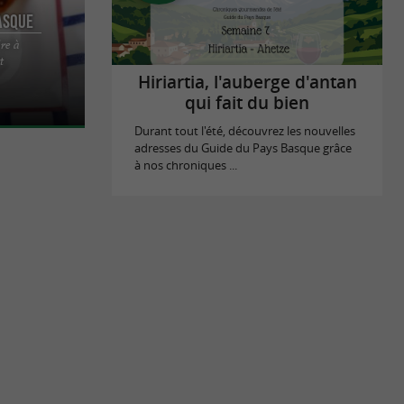
asque
ire à
 pour votre
t
e, tout
Hiriartia, l'auberge d'antan
qui fait du bien
Durant tout l'été, découvrez les nouvelles
adresses du Guide du Pays Basque grâce
à nos chroniques ...