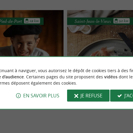
Pied-de-Port
Saint-Jean-le-Vieux
1.9 km
3.2 km
Maison Gastellou
Maison Mayté
inuant à naviguer, vous autorisez le dépôt de cookies tiers à des fi
véritable Gâteau Basque
Des passionnés de bons prod
 d'audience
. Certaines pages du site proposent des
vidéos
dont le
 du Pays Basque, la Maison
Venez découvrir les séchoirs à jam
anal à goûter absolument !
Saint-Jean-le-Vieux !
ormes déposent également des cookies.
une référence incontournable pour
à Saint-Jean-le-Vieux (à 4km de Saint
rs de ...
de-Port). ...
EN SAVOIR PLUS
JE REFUSE
J'A