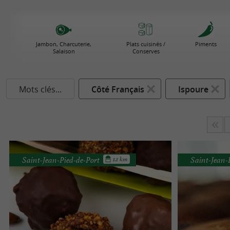
Jambon, Charcuterie,
Plats cuisinés /
Piments
Salaison
Conserves
Mots clés...
Côté Français
Ispoure
Saint-Jean-Pied-de-Port
Saint-Jean-
1.1 km