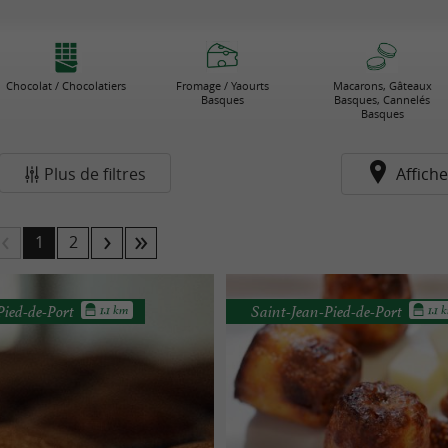
Chocolat / Chocolatiers
Fromage / Yaourts
Macarons, Gâteaux
Basques
Basques, Cannelés
Basques
Plus de filtres
Affiche
1
2
Pied-de-Port
Saint-Jean-Pied-de-Port
1.1 km
1.1 