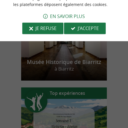
n
o
t
e
c
o
u
p
e
c
o
e
u
les plateformes déposent également des cookies.
r
d
r
EN SAVOIR PLUS
JE REFUSE
J'ACCEPTE
Musée Historique de Biarritz
à Biarritz
Top expériences