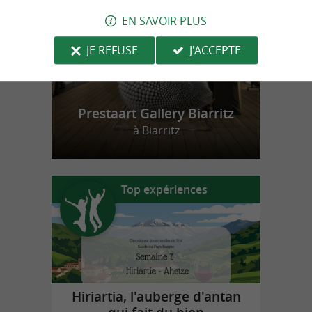
EN SAVOIR PLUS
JE REFUSE
J'ACCEPTE
Prestaart Gallery Biarritz
à Biarritz
Top expériences
Hiriartia, l'auberge d'antan