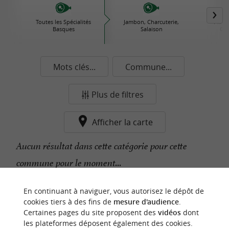
Toutes les Spécialités
Jambon, Charcuterie,
Plats 
Basques
Salaison
Con
Mots clés...
Commune...
Plus de filtres
Afficher la carte
Aucun résultat dans cette catégorie pour cette
commune pour le moment...
En continuant à naviguer, vous autorisez le dépôt de
n
o
t
e
c
o
u
p
e
c
o
e
u
cookies tiers à des fins de
mesure d'audience
.
r
d
r
Certaines pages du site proposent des
vidéos
dont
les plateformes déposent également des cookies.