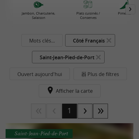
Jambon, Charcuterie,
Plats cuisinés /
Piments
Salaison
Conserves
Mots clés...
Côté Français
Saint-Jean-Pied-de-Port
Ouvert aujourd'hui
Plus de filtres
Afficher la carte
1
Saint-Jean-Pied-de-Port