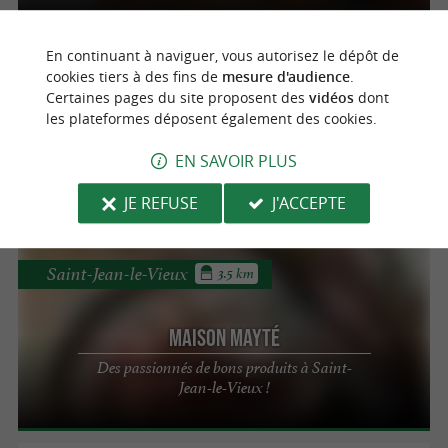
En continuant à naviguer, vous autorisez le dépôt de
Saint-Michel
3.1 km
cookies tiers à des fins de
mesure d'audience
.
Certaines pages du site proposent des
vidéos
dont
les plateformes déposent également des cookies.
Fromagerie des Bergers de Saint-Michel
Fromagerie de brebis AOP Ossau Iraty à
EN SAVOIR PLUS
Saint-Michel
JE REFUSE
J'ACCEPTE
Saint-Jean-le-Vieux
3.5 km
Maison Mayté
Des passionnés de bons produits à Saint-
Jean-le-Vieux !