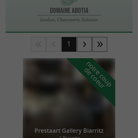
Domaine Abotia
Jambon, Charcuterie, Salaison
1
n
o
t
e
c
o
u
p
e
c
o
e
u
r
d
r
Prestaart Gallery Biarritz