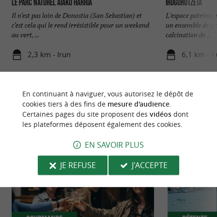
Le Parc Naturel Aiako Harria
Irugurutzeta
Il n’est pas loin de Donostia (San Sebastian) et
L'espace patrimon
c’est cela qui le rend irrésistible pour un weekend
un ensemble de gal
au vert, ...
calcination de ...
2,3 km - Irun
6,1 km - I
En continuant à naviguer, vous autorisez le dépôt de
cookies tiers à des fins de
mesure d'audience
.
Certaines pages du site proposent des
vidéos
dont
les plateformes déposent également des cookies.
NOUS AVONS TESTÉ
POUR VOUS
EN SAVOIR PLUS
JE REFUSE
J'ACCEPTE