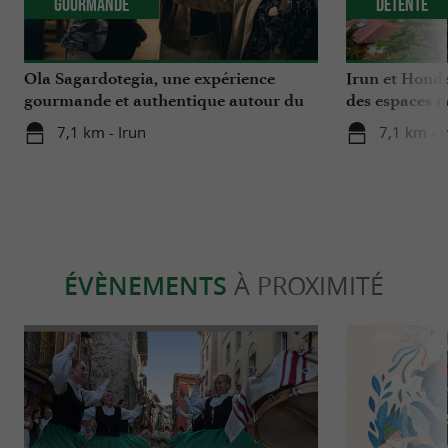
Gourmande
Détente
Ola Sagardotegia, une expérience
Irun et Honda
gourmande et authentique autour du
des espaces n
cidre au Pays Basque
Bidassoa
7,1 km - Irun
7,1 km - I
ÉVÈNEMENTS
À PROXIMITÉ