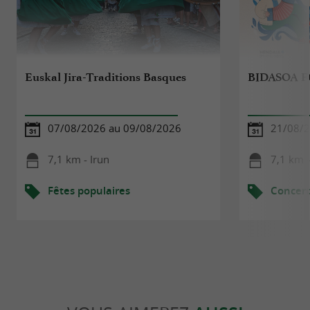
Euskal Jira-Traditions Basques
BIDASOA F
07/08/2026 au 09/08/2026
21/08/2
7,1 km - Irun
7,1 km -
Fêtes populaires
Concert