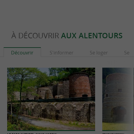
À DÉCOUVRIR
AUX ALENTOURS
Découvrir
S'informer
Se loger
Se r