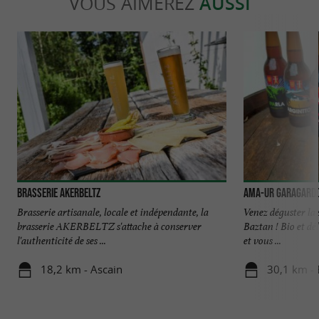
VOUS AIMEREZ
AUSSI
Brasserie Akerbeltz
Ama-Ur garagardo
Brasserie artisanale, locale et indépendante, la
Venez déguster la 
brasserie AKERBELTZ s'attache à conserver
Baztan ! Bio et dél
l'authenticité de ses ...
et vous ...
18,2 km - Ascain
30,1 km - 