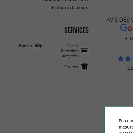
Labourd
Territoire :
AVIS DES
Services
BLU
Espèces
Cartes
Bancaires
acceptées
Groupes
17
En cont
mesure