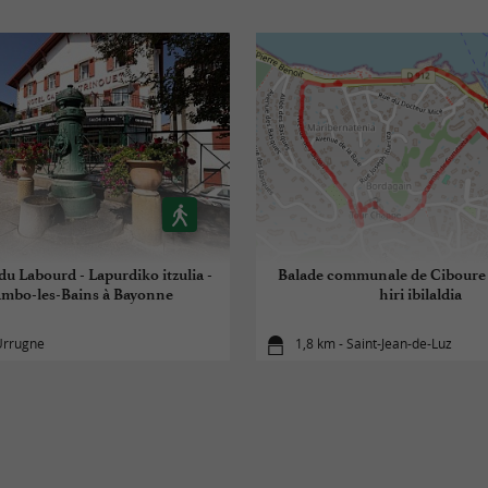
u Labourd - Lapurdiko itzulia -
Balade communale de Ciboure 
mbo-les-Bains à Bayonne
hiri ibilaldia
Urrugne
1,8 km - Saint-Jean-de-Luz