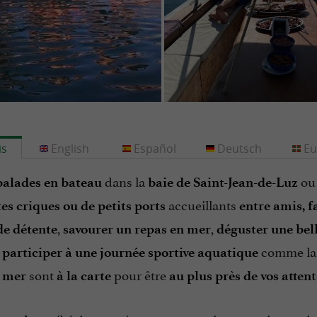
is
English
Español
Deutsch
Eu
dans la
ou 
balades en bateau
baie de Saint-Jean-de-Luz
accueillants
s criques ou de petits ports
entre amis, f
,
,
e détente
savourer un repas en mer
déguster une bell
e
comme l
participer à une journée sportive aquatique
sont
pour être
n mer
à la carte
au plus près de vos attent