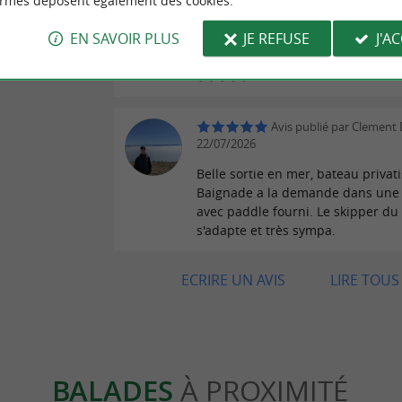
ormes déposent également des cookies.
Malheureusement, nous n'avons 
aller très loin le long de la côte à
EN SAVOIR PLUS
JE REFUSE
J'A
vents forts, mais cela n'a absolum
gâché notre journée. Un grand me
✨✨✨✨✨
Avis publié par Clement 
22/07/2026
Belle sortie en mer, bateau privati
Baignade a la demande dans une 
avec paddle fourni. Le skipper du
s'adapte et très sympa.
ECRIRE UN AVIS
LIRE TOUS 
BALADES
À PROXIMITÉ