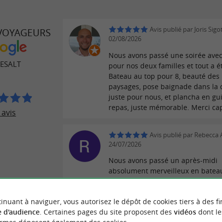
Avis publié par Joris Sigot
 VOYAGEURS
02/08/2026
Nous avons passé une soirée avec
ESALT
pour nos deux familles et tout a ét
Bateau au top pour 8, beauté des
paysages, pose baignade dans la 
juste pour nous, et plancha en gu
repas, juste mémorable. Merci cap
 avis
Avis publié par Rebecca 
24/07/2026
Nous avons passé un après-midi
absolument merveilleux en batea
Nicolas, un capitaine fantastique 
hôte exceptionnel. Nous avions a
inuant à naviguer, vous autorisez le dépôt de cookies tiers à des fi
des glacières remplies de nourritu
 d'audience
. Certaines pages du site proposent des
vidéos
dont le
cuisinées à la perfection sur la pl