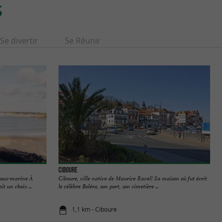
S
Se divertir
Se Réunir
Ciboure
 sous-marine À
Ciboure, ville native de Maurice Ravel! Sa maison où fut écrit
t un choix ...
le célèbre Boléro, son port, son cimetière ...
1,1 km - Ciboure