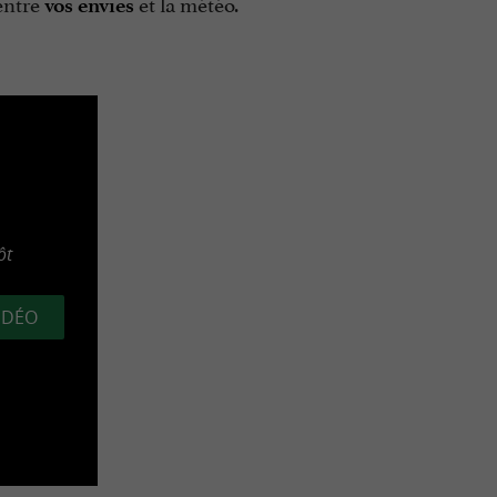
 entre
et la météo.
vos envies
ôt
VIDÉO