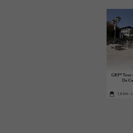
GRP® Tour d
De Ca
1,6 km - 