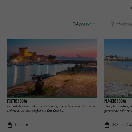
Découvrir
S'informe
Fort de Socoa
Plage de Socoa
Le Fort de Socoa est situé à Ciboure, sur le territoire Basque de
Une plage calme, ab
Labourd. Ce vieil édifice qui fait face à ...
permet de calmer les
Ciboure
308 m - Cib