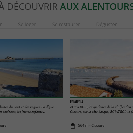
À DÉCOUVRIR
AUX ALENTOUR
r
Se loger
Se restaurer
Déguster
Egiategia
ritée du vent et des vagues. La digue
EGIATEGIA, l'expérience de la vinification
 rouleaux, les jeunes enfants ...
Ciboure, sur la côte basque, EGIATEGIA a fai
oure
564 m - Ciboure