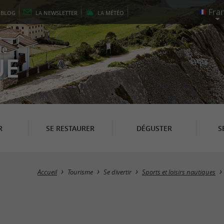
E
BLOG
LA
NEWSLETTER
LA
MÉTÉO
le
UE
R
SE RESTAURER
DÉGUSTER
S
Accueil
Tourisme
Se divertir
Sports et loisirs nautiques