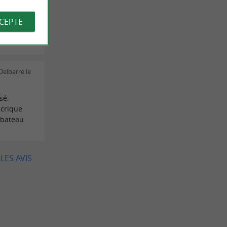
pas pu
 cause des
CCEPTE
ent pas
rci !
Delbarre le
sé.
crique
 bateau
LES AVIS