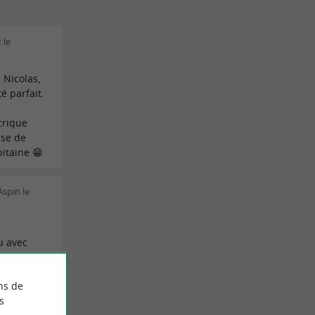
 le
 Nicolas,
é parfait.
crique
ise de
itaine 😁
Aspin le
u avec
et un
pporté
ns de
re qu'il a
s
ancha.