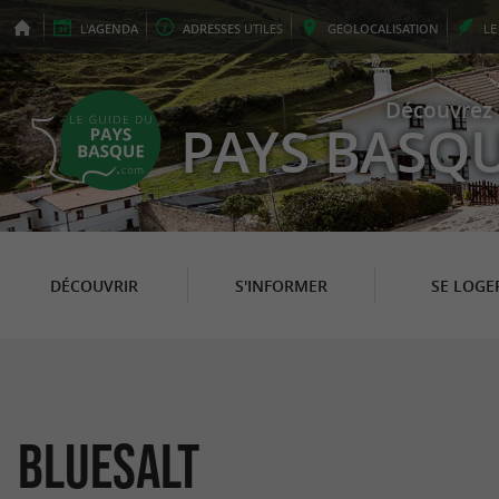
L'
AGENDA
ADRESSES
UTILES
GEO
LOCALISATION
L
Découvrez 
PAYS BASQ
DÉCOUVRIR
S'INFORMER
SE LOGE
Bluesalt