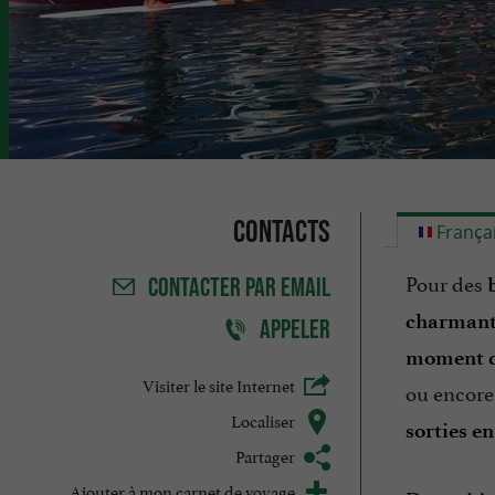
Contacts
França
Pour des
CONTACTER
PAR EMAIL
charmante
APPELER
moment d
Visiter le site Internet
ou encor
Localiser
sorties e
Partager
Ajouter à mon carnet de voyage