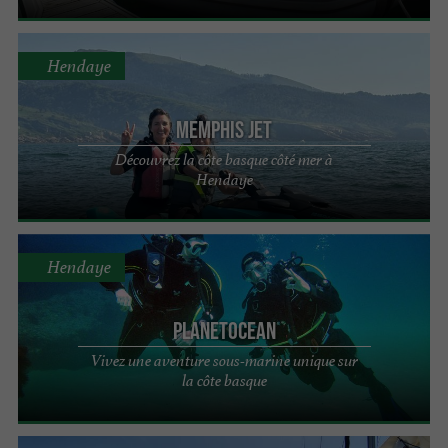
Vous êtes plutôt surf ?
Venez par ici !
Hendaye
Contactez les
experts de la mer au Pays
Memphis Jet
et vivez une
Basque
expérience riche en
Découvrez la côte basque côté mer à
sur les eaux du Golfe de Gascogne.
découvertes
Hendaye
Les établissements répertoriés ci-dessous sont
ravis de vous accompagner pour voguer en
toute
et partager avec vous leur
Hendaye
sécurité
du monde marin.
passion
PlanetOcean
Vivez une aventure sous-marine unique sur
la côte basque