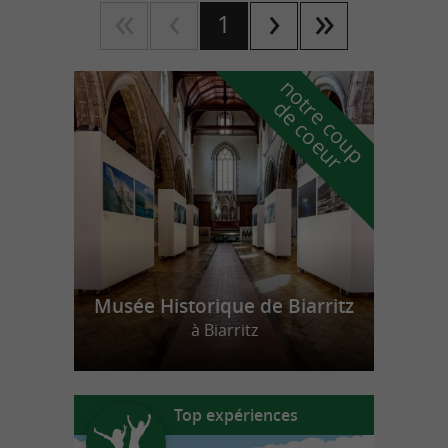
1
n
o
t
e
c
o
u
p
e
c
o
e
u
r
d
r
Musée Historique de Biarritz
à Biarritz
Top expériences