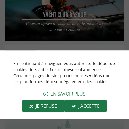
Yacht Club Basque
Pour un apprentissage de la voile ludique de
la voile à Ciboure
Bayonne
En continuant à naviguer, vous autorisez le dépôt de
cookies tiers à des fins de
mesure d'audience
.
Certaines pages du site proposent des
vidéos
dont
Club Atlantique Nive Adour Basque
les plateformes déposent également des cookies.
Formations Bateau / Plongée à Bayonne
EN SAVOIR PLUS
JE REFUSE
J'ACCEPTE
Hendaye