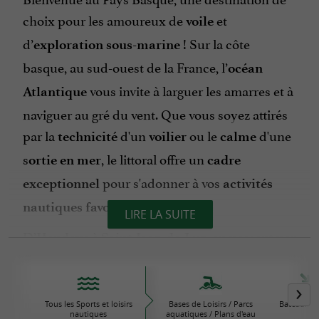
choix pour les amoureux de
et
voile
d’
! Sur la côte
exploration sous-marine
basque, au sud-ouest de la France, l’
océan
vous invite à larguer les amarres et à
Atlantique
naviguer au gré du vent. Que vous soyez attirés
par la
d'un
ou le
d'une
technicité
voilier
calme
s
, le littoral offre un
ortie en mer
cadre
pour s'adonner à vos
exceptionnel
activités
.
nautiques favorites
LIRE LA SUITE
D’
à
, en passant par
Hendaye
Saint-Jean-de-Luz
les ports de
ou de
, les
Ciboure
Biarritz
opportunités ne manquent pas pour prendre le
large. Sur place, de
nombreuses écoles de voile
Tous les Sports et loisirs
Bases de Loisirs / Parcs
Bateaux / V
nautiques
aquatiques / Plans d'eau