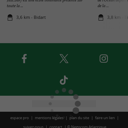
toute la ...
de la ...
3,6 km - Bidart
3,8 km - Bi
espace pro
mentions légales
plan du site
faire un lien
suivez-nous
contact
©
Negocom Atlantique