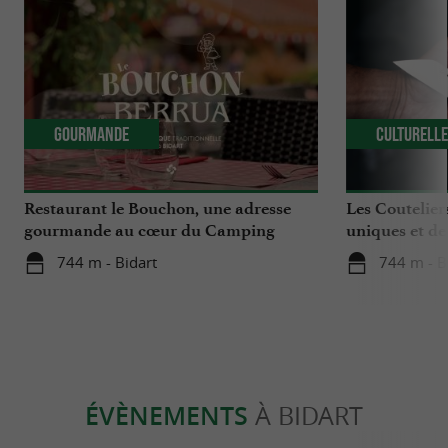
Gourmande
Culturell
Restaurant le Bouchon, une adresse
Les Coutelier
gourmande au cœur du Camping
uniques et de
Berrua 4* à Bidart
Bidart
744 m - Bidart
744 m - B
ÉVÈNEMENTS
À BIDART