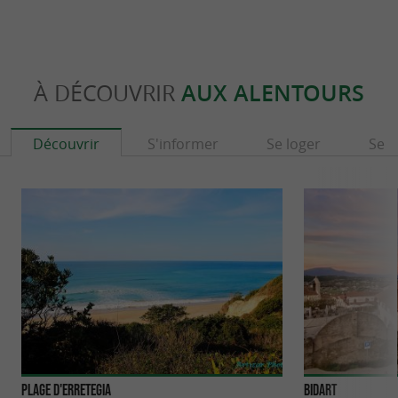
À DÉCOUVRIR
AUX ALENTOURS
Découvrir
S'informer
Se loger
Se r
Plage d'Erretegia
Bidart