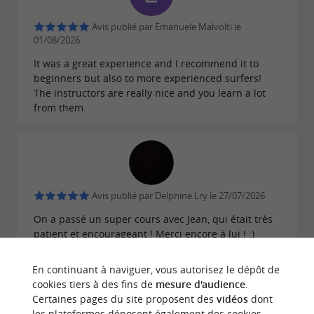
Avis publié par Emanuele Malvolti le
01/08/2026
It was a great experience and I recommend it to
beginners but also to more experienced surfers!
The instructors are really nice and you learn a lot
from them.
Avis publié par Delphine Lry le 27/07/2026
On a passé un super cours avec Jean, qui était très
patient et encourageant ! Merci encore à lui ! :)
En continuant à naviguer, vous autorisez le dépôt de
ECRIRE UN AVIS
LIRE TOUS LES AVIS
cookies tiers à des fins de
mesure d'audience
.
© Google 2026
Certaines pages du site proposent des
vidéos
dont
les plateformes déposent également des cookies.