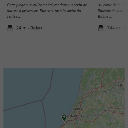
Cette plage surveillée en été, est dans un écrin de
Au cœur de la Côt
nature à préserver. Elle se situe à la sortie du
littorale de 5km, et
centre ...
Bidart ...
24 m - Bidart
744 m - Bi