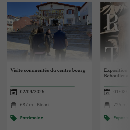
Visite commentée du centre bourg
Exposition d
Reboullet a
02/09/2026
01/08/2
687 m - Bidart
725 m -
Patrimoine
Exposit