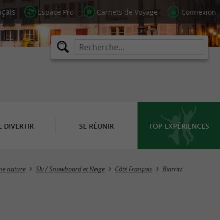
Espace Pro
Carnets de Voyage
Connexion
E DIVERTIR
SE RÉUNIR
TOP EXPÉRIENCES
Masquer la carte
ine nature
Ski / Snowboard et Neige
Côté Français
Biarritz