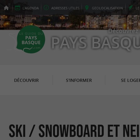
L'
AGENDA
ADRESSES
UTILES
GEO
LOCALISATION
L
Découvrez 
PAYS BASQ
DÉCOUVRIR
S'INFORMER
SE LOGE
Ski / Snowboard et Nei