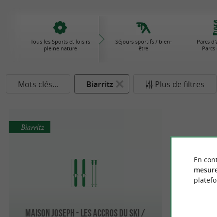
Tous les Sports et loisirs
Séjours sportifs / bien-
Parcs d'
pleine nature
être
Parcs 
Mots clés...
Biarritz
Plus de filtres
Biarritz
En cont
mesure
platef
Maison Joseph - Les Accros du Ski /