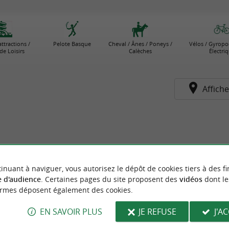
attractions /
Pelote Basque
Cheval / Ânes / Poneys /
Vélos / Gyropo
de Loisirs
Calèches
Électri
Affiche
inuant à naviguer, vous autorisez le dépôt de cookies tiers à des fi
 d'audience
. Certaines pages du site proposent des
vidéos
dont le
ormes déposent également des cookies.
EN SAVOIR PLUS
JE REFUSE
J'A