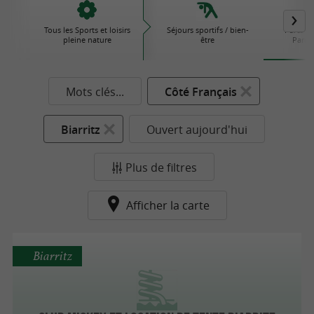
Tous les Sports et loisirs
Séjours sportifs / bien-
Parcs d'
pleine nature
être
Parcs 
Mots clés...
Côté Français
Biarritz
Ouvert aujourd'hui
Plus de filtres
Afficher la carte
Biarritz