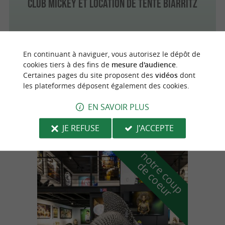
Club Mickey et location de tente Biarritz
En continuant à naviguer, vous autorisez le dépôt de
Anglet
2.4 km
cookies tiers à des fins de
mesure d'audience
.
Certaines pages du site proposent des
vidéos
dont
les plateformes déposent également des cookies.
Baby Golf d'Anglet
EN SAVOIR PLUS
Mini-Golf à Anglet
JE REFUSE
J'ACCEPTE
n
o
t
e
c
o
u
p
e
c
o
e
u
r
d
r