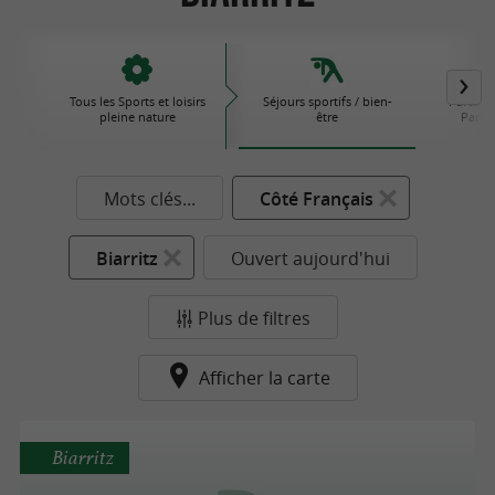
Tous les Sports et loisirs
Séjours sportifs / bien-
Parcs d'
pleine nature
être
Parcs 
Mots clés...
Côté Français
Biarritz
Ouvert aujourd'hui
Plus de filtres
Afficher la carte
Biarritz