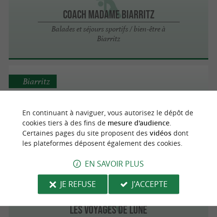
Coach Madame Biarritz
Balades et séjours sportifs / bien-être à
Biarritz
Biarritz
Healthy Sport Trip
En continuant à naviguer, vous autorisez le dépôt de
cookies tiers à des fins de
mesure d'audience
.
Balades et séjours sportifs / bien-être à
Certaines pages du site proposent des
vidéos
dont
Biarritz
les plateformes déposent également des cookies.
EN SAVOIR PLUS
Biarritz
JE REFUSE
J'ACCEPTE
Les Voyages de Lune