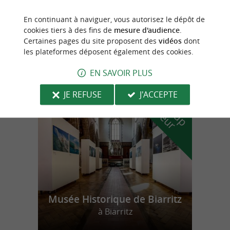
VELO PASSION PAYS BASQUE
En continuant à naviguer, vous autorisez le dépôt de
cookies tiers à des fins de
mesure d'audience
.
VTT Randonnées Cyclistes / VTT
Électriques / Scooters Électriques à Biarritz
Certaines pages du site proposent des
vidéos
dont
les plateformes déposent également des cookies.
EN SAVOIR PLUS
n
o
t
e
c
o
u
p
e
c
o
e
u
JE REFUSE
J'ACCEPTE
r
d
r
Musée Historique de Biarritz
à Biarritz