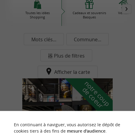
Toutes les idées
Cadeaux et souvenirs
Ventas
Shopping
Basques
Mots clés...
Commune...
Plus de filtres
Afficher la carte
n
o
t
e
c
o
u
p
e
c
o
e
u
r
d
r
En continuant à naviguer, vous autorisez le dépôt de
cookies tiers à des fins de
mesure d'audience
.