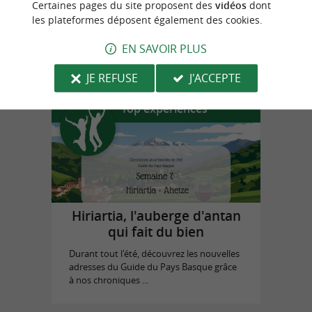
Certaines pages du site proposent des
vidéos
dont
les plateformes déposent également des cookies.
Prestaart Gallery Biarritz
EN SAVOIR PLUS
à Biarritz
JE REFUSE
J'ACCEPTE
Top expériences
Hiriartia, l'auberge d'antan
qui fait du bien
Durant tout l'été, découvrez les nouvelles
adresses du Guide du Pays Basque grâce
à nos chroniques ...