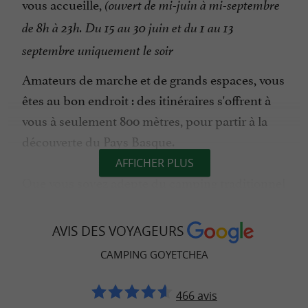
vous accueille,
(ouvert de mi-juin à mi-septembre
de 8h à 23h. Du 15 au 30 juin et du 1 au 13
septembre uniquement le soir
Amateurs de marche et de grands espaces, vous
êtes au bon endroit : des itinéraires s'offrent à
vous à seulement 800 mètres, pour partir à la
découverte du Pays Basque.
AFFICHER PLUS
Que vous soyez adepte du camping traditionnel
ou en quête de confort, vous trouverez
forcément votre bonheur. Emplacements
AVIS DES VOYAGEURS
spacieux (88) pour tentes, caravanes ou vans…
CAMPING GOYETCHEA
Mobil-homes tout équipés (32) (de 2 à 8
personnes), ou encore hébergements insolites
466 avis
comme les roulottes (pour 4 personnes), tentes