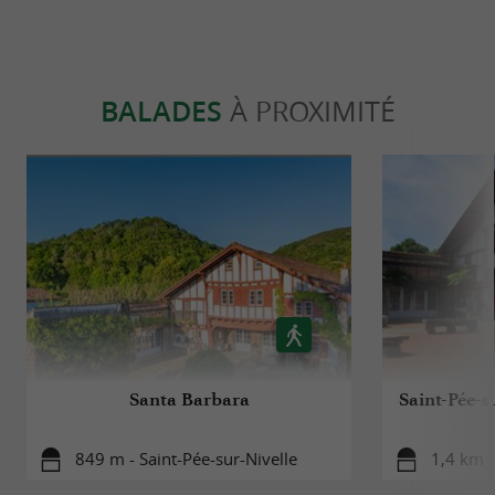
BALADES
À PROXIMITÉ
Santa Barbara
Saint-Pée-s
849 m - Saint-Pée-sur-Nivelle
1,4 km -