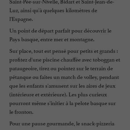
Saint-Pée-sur-Nivelle, Bidart et Saint-Jean-de-
Parking
Luz, ainsi qu'à quelques kilomètres de
Parle anglais
l'Espagne.
Parle espagnol
Un point de départ parfait pour découvrir le
Parle français
Pays basque, entre mer et montagne.
Ping pong
Sur place, tout est pensé pour petits et grands :
Piscine
profitez d'une piscine chauffée avec toboggan et
Piscine chauffée
pataugeoire, tirez ou pointez sur le terrain de
Plats cuisinés à emporter
pétanque ou faites un match de volley, pendant
Snack
que les enfants s'amusent sur les aires de jeux
(intérieure et extérieure). Les plus curieux
Sèche Linge
pourront même s'initier à la pelote basque sur
Toboggan Aquatique
le fronton.
Télévision : oui
Pour une pause gourmande, le snack-pizzeria
Vue sur la montagne