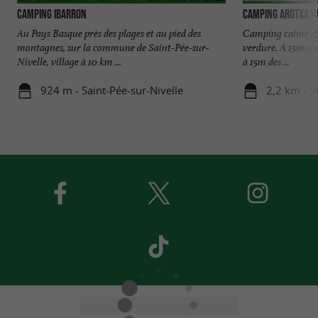
Camping Ibarron
Camping Arotxa K
Au Pays Basque près des plages et au pied des
Camping calme et 
montagnes, sur la commune de Saint-Pée-sur-
verdure. A 15min d
Nivelle, village à 10 km ...
à 15m des ...
924 m - Saint-Pée-sur-Nivelle
2,2 km - S