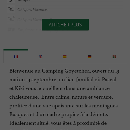
Chèques Vacances
Chèques Vacances Connect
AFFICHER PLUS
Emplacement Camping-Cars
Emplacement de Tentes
Epicerie / Alimentation
Espèces
Bienvenue au Camping Goyetchea, ouvert du 13
Internet : WIFI
mai au 13 septembre, un lieu familial où Pascal
Jeux pour enfants
et Kiki vous accueillent dans une ambiance
Lave Linge
chaleureuse. Entre calme, nature et verdure,
Laverie Automobile
profitez d'une vue apaisante sur les montagnes
Location de Mobil Homes
Basques et d'un cadre propice à la détente.
Idéalement situé, vous êtes à proximité de
Location de draps