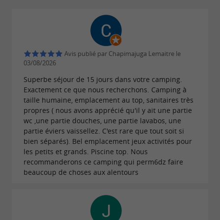
lodges ou tentes sur pilotis (pour 4 ou 5
personnes) et nos petites tentes de 2 à 3
personnes… chacun peut vivre ses vacances à
Avis publié par Chapimajuga Lemaitre le
son rythme.
03/08/2026
Téléchargements :
Superbe séjour de 15 jours dans votre camping.
Exactement ce que nous recherchons. Camping à
taille humaine, emplacement au top, sanitaires très
livret-camping-goyetchea.pdf
propres ( nous avons apprécié qu'il y ait une partie
wc ,une partie douches, une partie lavabos, une
partie éviers vaissellez. C'est rare que tout soit si
bien séparés). Bel emplacement jeux activités pour
les petits et grands. Piscine top. Nous
recommanderons ce camping qui perm6dz faire
beaucoup de choses aux alentours