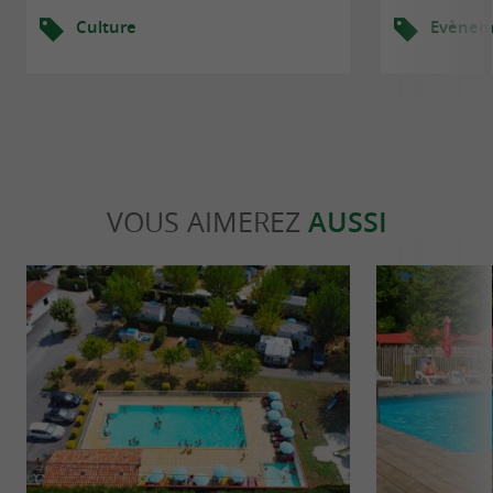
Culture
Evèneme
VOUS AIMEREZ
AUSSI