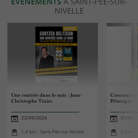
ÉVÈNEMENTS
À SAINT-PÉE-SUR-
NIVELLE
Une rentrée dans le noir : Jean-
Concours a
Christophe Tixier
Pétanque
22/09/2026
31/08/
1,4 km - Saint-Pée-sur-Nivelle
1,4 km -