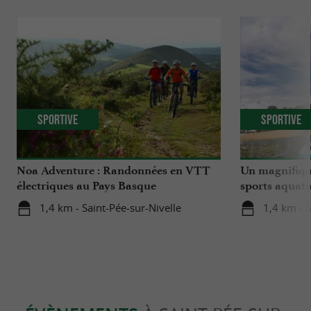
Sportive
Sportive
Noa Adventure : Randonnées en VTT
Un magnifique
électriques au Pays Basque
sports aquati
1,4 km - Saint-Pée-sur-Nivelle
1,4 km - S