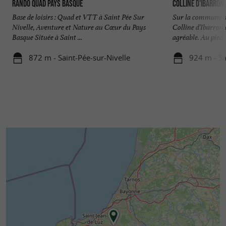
Rando Quad Pays Basque
Colline d'Ibarron
Base de loisirs : Quad et VTT à Saint Pée Sur
Sur la commune de
Nivelle, Aventure et Nature au Cœur du Pays
Colline d’Ibarron 
Basque Située à Saint ...
agréable. Au pied .
872 m - Saint-Pée-sur-Nivelle
924 m - Sa