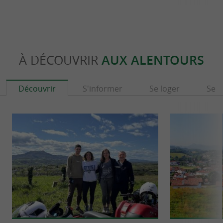
À DÉCOUVRIR
AUX ALENTOURS
Découvrir
S'informer
Se loger
Se r