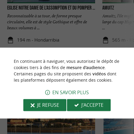
Eglise Notre Dame de l’Assomption et du Pompier d’Hondarribia
AMUITZ
Reconnaissable à sa tour, de forme presque
Amuitz, l'île myth
circulaire, elle est de style Gothique et offre de
large du cap Higer
beaux volumes à ...
...
194 m - Hondarribia
565 m - H
En continuant à naviguer, vous autorisez le dépôt de
cookies tiers à des fins de
mesure d'audience
.
Certaines pages du site proposent des
vidéos
dont
les plateformes déposent également des cookies.
NOUS AVONS TESTÉ
POUR VOUS
EN SAVOIR PLUS
JE REFUSE
J'ACCEPTE