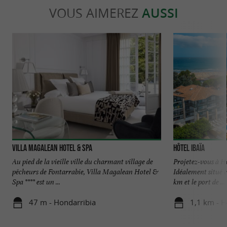
VOUS AIMEREZ
AUSSI
Villa Magalean Hotel & Spa
Hôtel Ibaïa
Au pied de la vieille ville du charmant village de
Projetez-vous à H
pêcheurs de Fontarrabie, Villa Magalean Hotel &
Idéalement situé en
Spa **** est un ...
km et le port de ...
47 m - Hondarribia
1,1 km - 