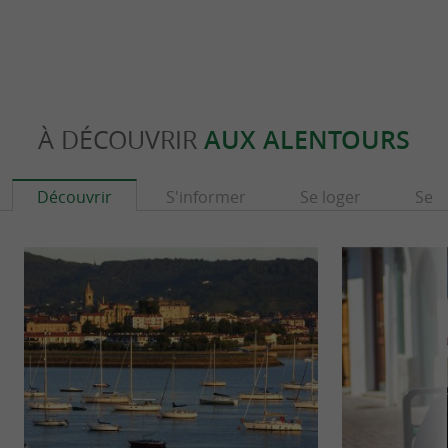
À DÉCOUVRIR
AUX ALENTOURS
Découvrir
S'informer
Se loger
Se r