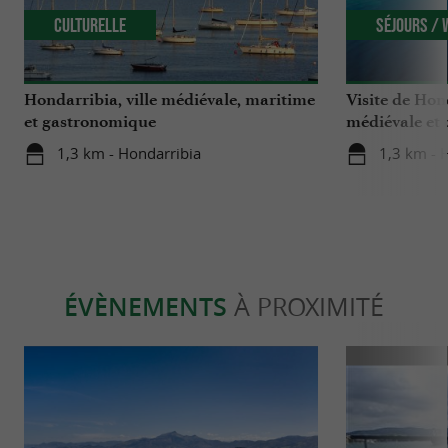
Culturelle
Séjours /
Hondarribia, ville médiévale, maritime
Visite de Hond
et gastronomique
médiévale et
charme !
1,3 km - Hondarribia
1,3 km - 
ÉVÈNEMENTS
À PROXIMITÉ