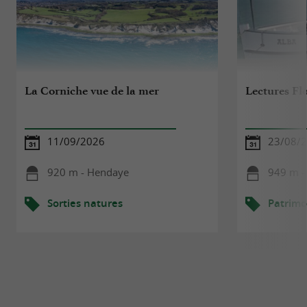
La Corniche vue de la mer
Lectures Fl
11/09/2026
23/08/
920 m - Hendaye
949 m -
Sorties natures
Patrimo