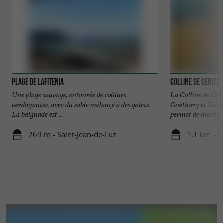
Petit plus
: Pour vivre l'expérience côté Landes,
rendez-vous à
Bonjour Sauvage à Seignosse
.
Plage de Lafitenia
Colline de Cenitz
Une plage sauvage, entourée de collines
La Colline de Ceni
verdoyantes, avec du sable mélangé à des galets.
Guéthary et Saint
La baignade est ...
permet de monter à
269 m - Saint-Jean-de-Luz
1,1 km - 