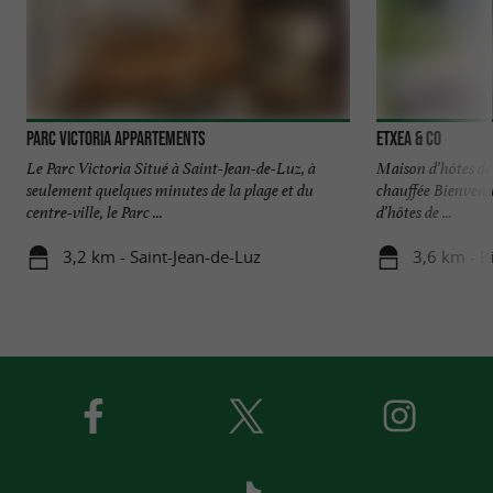
Parc Victoria appartements
Etxea & Co
Le Parc Victoria Situé à Saint-Jean-de-Luz, à
Maison d’hôtes de
seulement quelques minutes de la plage et du
chauffée Bienven
centre-ville, le Parc ...
d’hôtes de ...
3,2 km - Saint-Jean-de-Luz
3,6 km - B