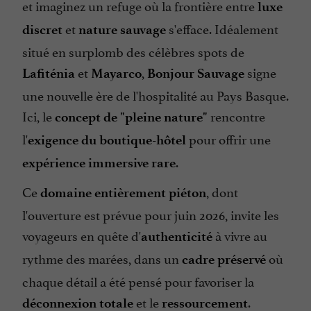
et imaginez un refuge où la frontière entre
luxe
Piscine
et
s'efface. Idéalement
discret
nature sauvage
Piscine chauffée
situé en surplomb des célèbres spots de
Salon de Jardin
et
,
signe
Lafiténia
Mayarco
Bonjour Sauvage
Télévision : oui
une nouvelle ère de l'hospitalité au Pays Basque.
Vue sur la mer
Ici, le
rencontre
concept de "pleine nature"
l'
pour offrir une
exigence du boutique-hôtel
.
expérience immersive rare
Ce
, dont
domaine entièrement piéton
l'ouverture est prévue pour juin 2026, invite les
voyageurs en quête d'
à vivre au
authenticité
rythme des marées, dans un
où
cadre préservé
chaque détail a été pensé pour favoriser la
et le
.
déconnexion totale
ressourcement