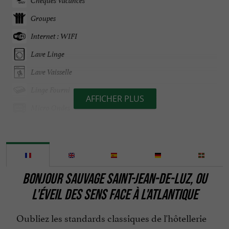
Chèques Vacances
Groupes
Internet : WIFI
Lave Linge
Lave Vaisselle
Linge Fourni
AFFICHER PLUS
Micro Ondes
Mini bar
Ouvert 7 jours sur 7
Ouvert toute l'année
BONJOUR SAUVAGE SAINT-JEAN-DE-LUZ, OU
Parle anglais
L'ÉVEIL DES SENS FACE À L'ATLANTIQUE
Parle espagnol
Oubliez les standards classiques de l'hôtellerie
Parle français