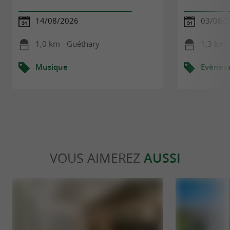
14/08/2026
03/08/2
1,0 km - Guéthary
1,3 km -
Musique
Evèneme
VOUS AIMEREZ
AUSSI