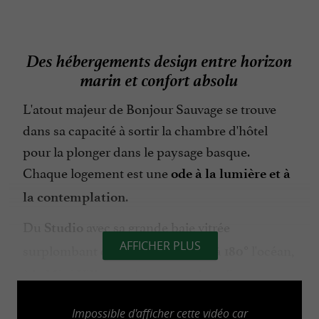
Des hébergements design entre horizon
marin et confort absolu
L'atout majeur de Bonjour Sauvage se trouve
dans sa capacité à sortir la chambre d'hôtel
pour la plonger dans le paysage basque.
Chaque logement est une
ode à la lumière et à
.
la contemplation
Du
avec sa grande baie vitrée
Studio
AFFICHER PLUS
surplombant dans un
l'océan,
panorama à 180°
à la
spacieuse pour les tribus,
Mini Villa
jusqu'aux
confidentielles, l'immersion
Capsules
Impossible d'afficher cette vidéo car