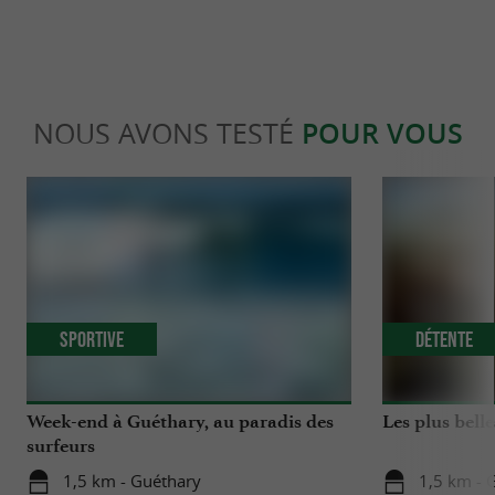
NOUS AVONS TESTÉ
POUR VOUS
Sportive
Détente
Week-end à Guéthary, au paradis des
Les plus bell
surfeurs
1,5 km - Guéthary
1,5 km - 