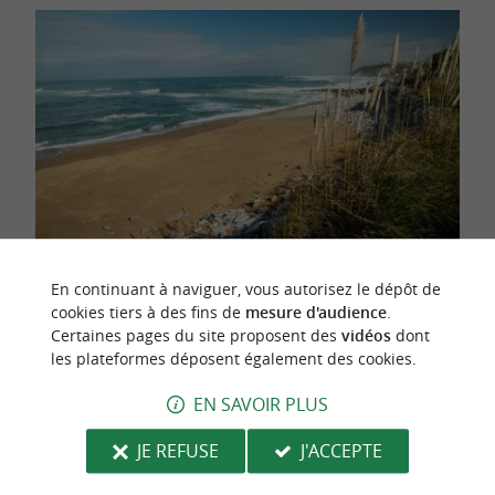
En continuant à naviguer, vous autorisez le dépôt de
Photo : Plage de Guethary @ Lesley Williamson
cookies tiers à des fins de
mesure d'audience
.
Certaines pages du site proposent des
vidéos
dont
les plateformes déposent également des cookies.
LA GRANDE PLAGE DE SAINT-JEAN-
DE-LUZ
EN SAVOIR PLUS
JE REFUSE
J'ACCEPTE