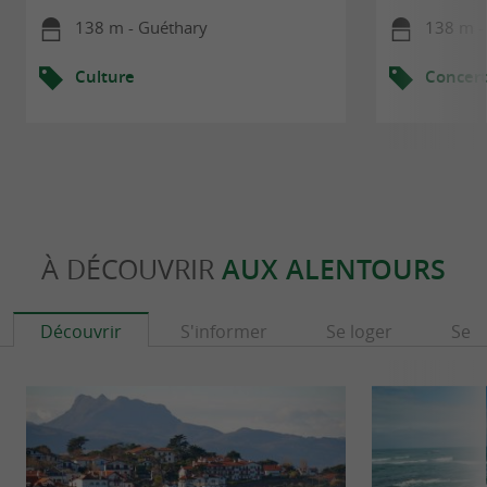
138 m - Guéthary
138 m -
Culture
Concert
À DÉCOUVRIR
AUX ALENTOURS
Découvrir
S'informer
Se loger
Se r