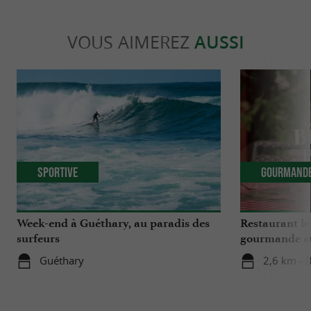
VOUS AIMEREZ
AUSSI
Sportive
Gourmand
Week-end à Guéthary, au paradis des
Restaurant l
surfeurs
gourmande a
Berrua 4* à B
Guéthary
2,6 km - B