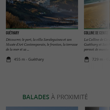
Guéthary
Colline de Cenitz
Découvrez le port, la villa Saraleguinea et son
La Colline de Ceni
Musée d'Art Contemporain, le fronton, la terrasse
Guéthary et Saint
de la mer et sa ...
permet de monter à
455 m - Guéthary
729 m - G
BALADES
À PROXIMITÉ