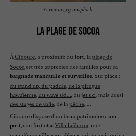
© roman_ry unsplash
LA PLAGE DE SOCOA
À
Ciboure
, à proximité du
, la
plage de
fort
Socoa
est très appréciée des familles pour sa
. Sur place :
baignade tranquille et surveillée
du stand up, du paddle, de la pirogue
hawaïenne, du wave ski…
, du
jet ski
, mais aussi
des stages de voile
, de la
pêche
, …
Ciboure dispose d’un beau patrimoine : son
, son
etsa
Villa Leïhorra
, une
port
fort
magnifique
, privée mais qui se
villa « art déco »