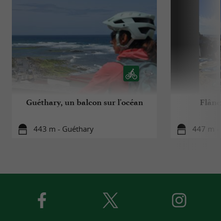
Guéthary, un balcon sur l'océan
Flâne
443 m - Guéthary
447 m -