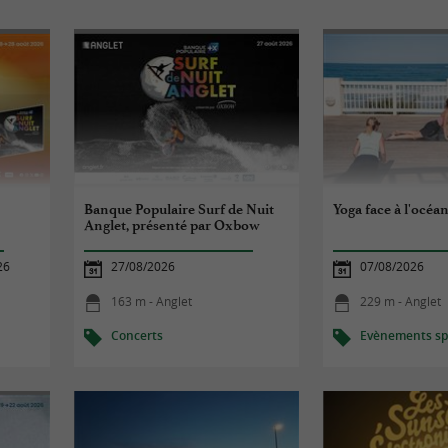
Banque Populaire Surf de Nuit
Yoga face à l'océa
Anglet, présenté par Oxbow
26
27/08/2026
07/08/2026
163 m - Anglet
229 m - Anglet
Concerts
Evènements spo