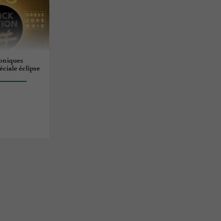
roniques
éciale éclipse