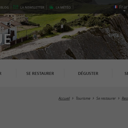
E
BLOG
LA
NEWSLETTER
LA
MÉTÉO
le
UE
R
SE RESTAURER
DÉGUSTER
S
Accueil
Tourisme
Se restaurer
Res