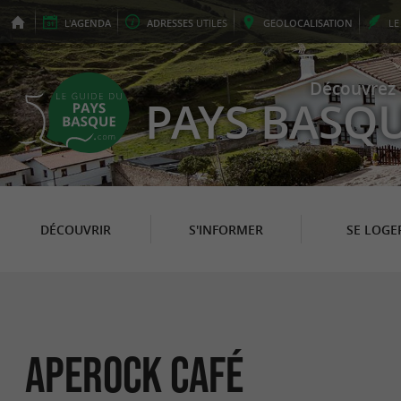
L'
AGENDA
ADRESSES
UTILES
GEO
LOCALISATION
L
Découvrez 
PAYS BASQ
DÉCOUVRIR
S'INFORMER
SE LOGE
Aperock Café