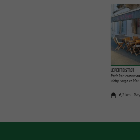
Le Petit Bistrot
Petit bar-restauran
vichy rouge et blan
6,2 km - Ba