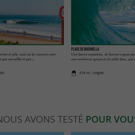
Plage de Marinella
miste et jolie, mais où les courants sont
Une bonne exposition, de bonnes vagues pou
 pas surveillée et peu ...
une ambiance sympa et du sable doux, que dir
let
416 m - Anglet
NOUS AVONS TESTÉ
POUR VOU