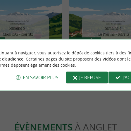
Actualités
inuant à naviguer, vous autorisez le dépôt de cookies tiers à des fi
 d'audience
. Certaines pages du site proposent des
vidéos
dont le
bar à vins de quartier qu'on
La Marine, votre futur port d'atta
ormes déposent également des cookies.
EN SAVOIR PLUS
JE REFUSE
J'A
rritz
2,4 km - Biarritz
ÉVÈNEMENTS
À ANGLET