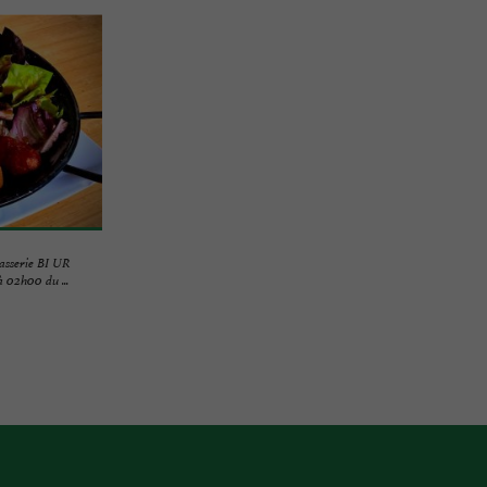
asserie BI UR
à 02h00 du ...