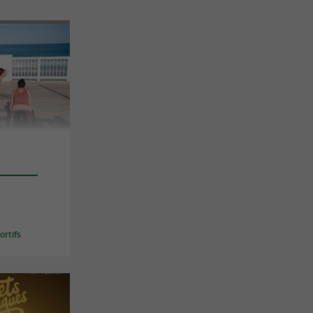
n
rtifs