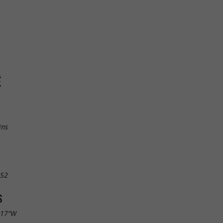
É
ins
 52
S
.17"W