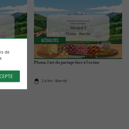
Actualités
ns de
s
che
Pluma, l'art du partage face à l'océan
CCEPTE
2,4 km - Biarritz