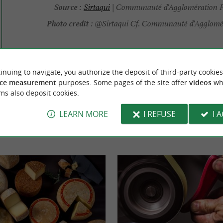
Source :
Sirtaqui
| Communauté d'Agglomération 
Photo credit :
@Sirtaqui Cf. Communauté d'Agglomé
inuing to navigate, you authorize the deposit of third-party cookies
ce measurement
purposes. Some pages of the site offer
videos
wh
ms also deposit cookies.
TO DISCOVER
AROUND
LEARN MORE
I REFUSE
I 
Accommodation
Eating and Drinking
Tasting