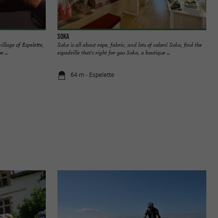
Soka
illage of Espelette,
Soka is all about rope, fabric, and lots of colors! Soka, find the
 ...
espadrille that's right for you Soka, a boutique ...
64 m - Espelette