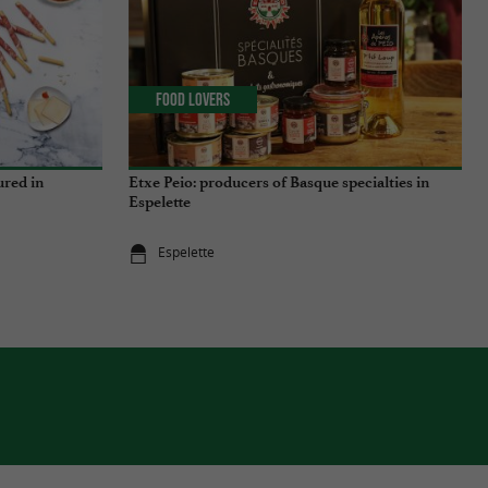
Food Lovers
ured in
Etxe Peio: producers of Basque specialties in
Espelette
Espelette