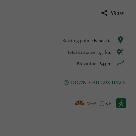
Share
Espelette
Starting point :
17,5 km
Total distance :
844 m
Elevation :
DOWNLOAD GPX TRACK
Walking :
Hard
6 h.