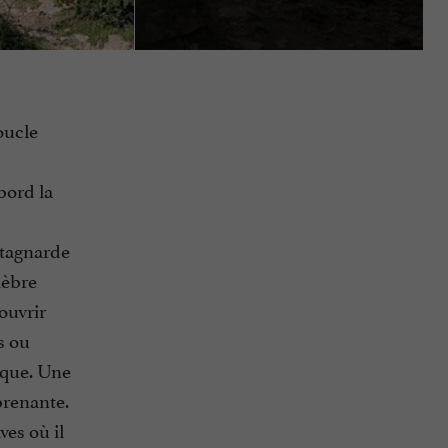
oucle
bord la
ntagnarde
lèbre
ouvrir
s ou
sque. Une
prenante.
es où il