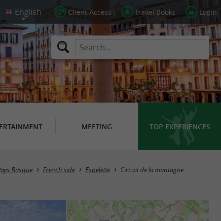
Client Access
Travel Books
Login
ERTAINMENT
MEETING
TOP EXPERIENCES
 Pays Basque
French side
Espelette
Circuit de la montagne