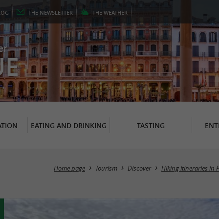
LOG
THE
NEWSLETTER
THE
WEATHER
er
UE
TION
EATING AND DRINKING
TASTING
ENT
Home page
Tourism
Discover
Hiking itineraries in