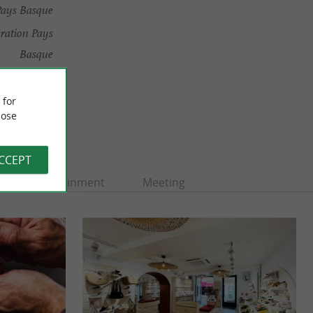
Pays Basque
ration Pays
Basque
 for
ose
ACCEPT
Entertainment
Meeting