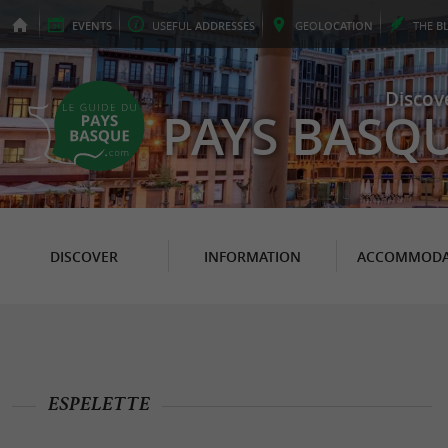
EVENTS
USEFUL
ADDRESSES
GEO
LOCATION
THE
B
Discov
PAYS BASQ
DISCOVER
INFORMATION
ACCOMMODA
ESPELETTE