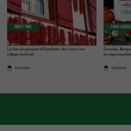
Party Time
Food Lovers
La fête du piment d'Espelette, the must-see
Gorriak, Basqu
village festival!
in supermarket
Espelette
Espelette