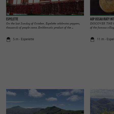
Espelette
AOP Ossau Iraty In
On the last Sunday of October, Espelette celebrates peppers,
DISCOVER THE O
thousands of people come. Emblematic product of the ...
of the famous villa
5 m - Espelette
11 m - Espe