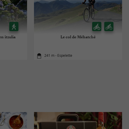
en itzulia
Le col de Méhatché
241 m - Espelette