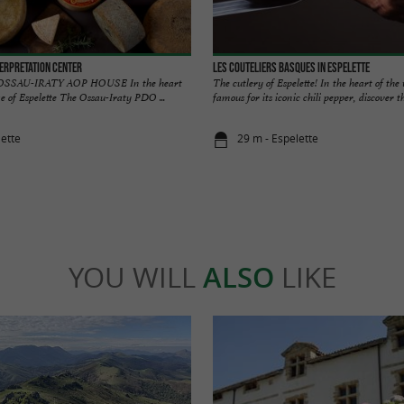
terpretation Center
Les Couteliers Basques in Espelette
SSAU-IRATY AOP HOUSE In the heart
The cutlery of Espelette! In the heart of the v
ge of Espelette The Ossau-Iraty PDO ...
famous for its iconic chili pepper, discover the
lette
29 m - Espelette
YOU WILL
ALSO
LIKE