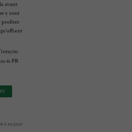
is avant
ue y sont
 profiter
qu'offrent
 Tronçon
on 6: PR
RY
6 à 10:32:21