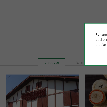
By cont
audien
platfor
Discover
Information