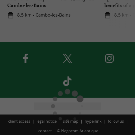
Cambo-les-Bains
benefits of a 
medicine
8,5 km - Cambo-les-Bains
8,5 km - 
client access
legal notice
site map
hyperlink
follow us
contact
©
Negocom Atlantique