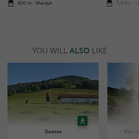
850 m - Macaye
1,5 km - 
YOU WILL
ALSO
LIKE
Xantxo
Urtsua