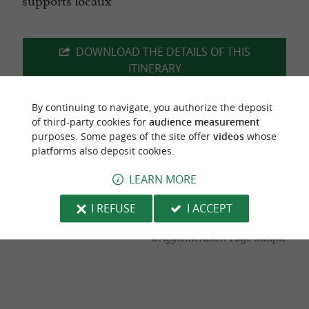
DOWNLOAD THE DETAILS OF THIS
ITINERARY
By continuing to navigate, you authorize the deposit
of third-party cookies for
audience measurement
purposes. Some pages of the site offer
videos
whose
Last update :
01/01/2026 à 10:32:21
platforms also deposit cookies.
Source :
Sirtaqui
| Communauté d'Agglomération Pays
LEARN MORE
Basque
I REFUSE
I ACCEPT
Photo credit :
@Sirtaqui Cf. Communauté
d'Agglomération Pays Basque