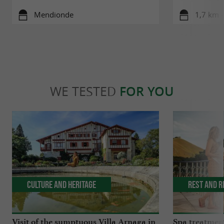
Mendionde
1,7 km 
WE TESTED
FOR YOU
Culture and Heritage
Rest and r
Visit of the sumptuous Villa Arnaga in
Spa treatmen