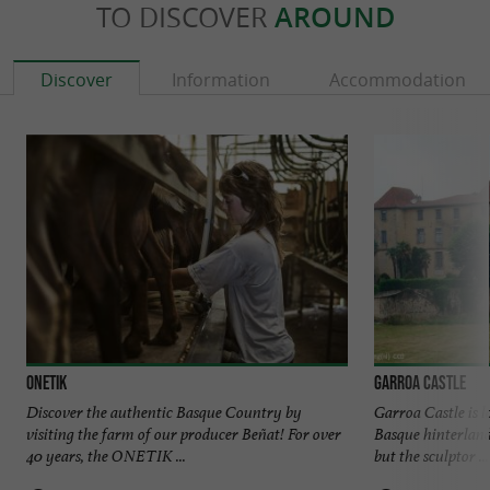
TO DISCOVER
AROUND
Discover
Information
Accommodation
Onetik
Garroa Castle
Discover the authentic Basque Country by
Garroa Castle is l
visiting the farm of our producer Beñat! For over
Basque hinterland.
40 years, the ONETIK ...
but the sculptor ...