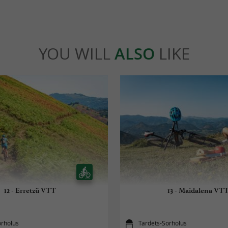
YOU WILL
ALSO
LIKE
12 - Erretzü VTT
13 - Maidalena VT
orholus
Tardets-Sorholus