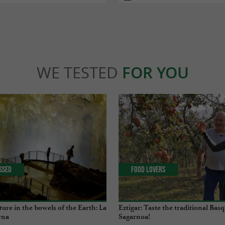
WE TESTED
FOR YOU
issed
Food Lovers
ure in the bowels of the Earth: La
Eztigar: Taste the traditional Basq
rna
Sagarnoa!