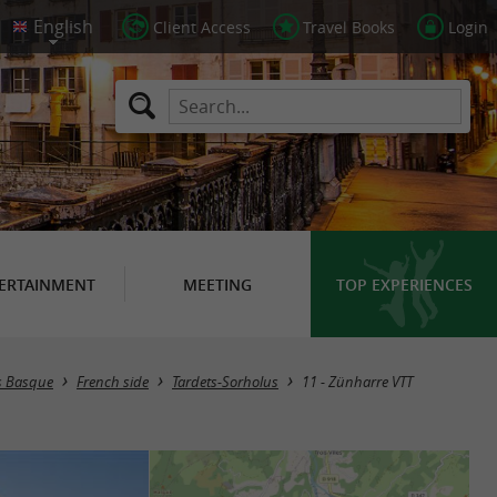
Client Access
Travel Books
Login
ERTAINMENT
MEETING
TOP EXPERIENCES
ys Basque
French side
Tardets-Sorholus
11 - Zünharre VTT