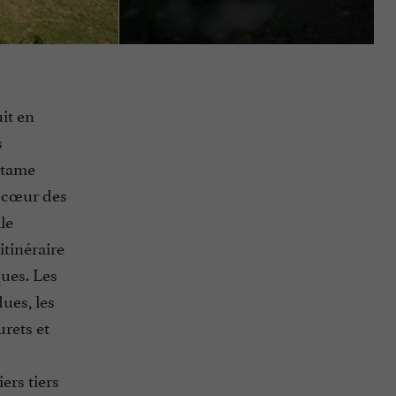
it en
s
entame
u cœur des
le
tinéraire
ques. Les
ues, les
rets et
ers tiers