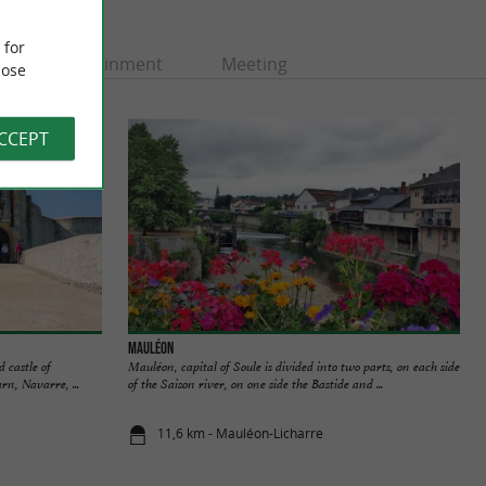
 for
Entertainment
Meeting
ose
ACCEPT
Mauléon
d castle of
Mauléon, capital of Soule is divided into two parts, on each side
n, Navarre, ...
of the Saison river, on one side the Bastide and ...
11,6 km - Mauléon-Licharre