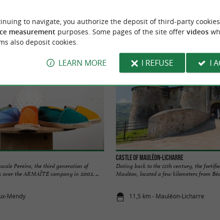
inuing to navigate, you authorize the deposit of third-party cookies
Accommodation
Eating and Drinking
Tasting
ce measurement
purposes. Some pages of the site offer
videos
wh
ms also deposit cookies.
LEARN MORE
I REFUSE
I 
Castle of Mauléon-Licharre
scale Pereira, the third generation of
Dating back to the 12th century, the fortifie
k over the ARMAÏTE company in 2002. ...
Mauléon, located a few kilometers from Béar
aux-Mendy
11,5 km - Mauléon-Licharre