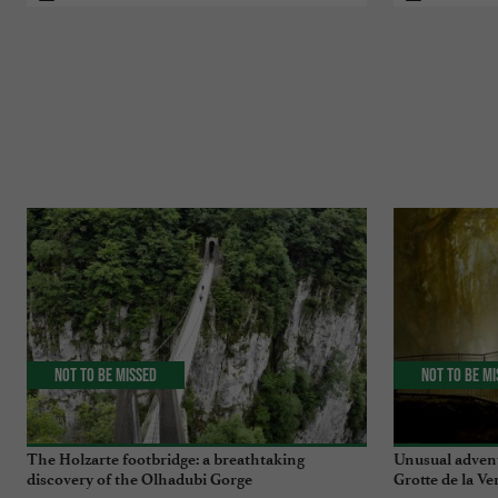
Not to be missed
Not to be m
The Holzarte footbridge: a breathtaking
Unusual advent
discovery of the Olhadubi Gorge
Grotte de la Ve