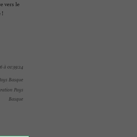
e vers le
 !
 à 01:39:24
Pays Basque
ration Pays
Basque