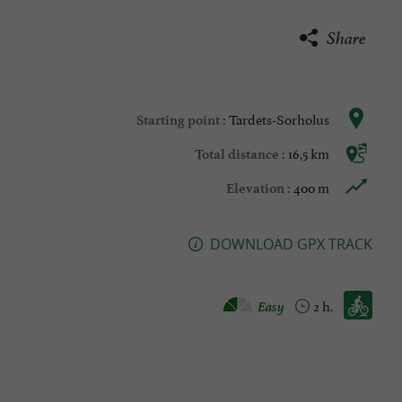
Share
Tardets-Sorholus
Starting point :
16,5 km
Total distance :
400 m
Elevation :
DOWNLOAD GPX TRACK
Mountain bike :
Easy
2 h.