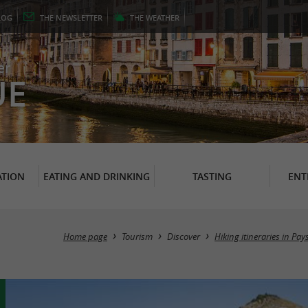
LOG
THE
NEWSLETTER
THE
WEATHER
er
UE
TION
EATING AND DRINKING
TASTING
ENT
Home page
Tourism
Discover
Hiking itineraries in Pa