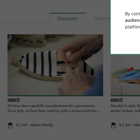
By cont
Discover
Information
audien
platfor
Armaité
Armaité
We have been espadrille manufacturers for 3 generations.
Founded in 1979, Pa
Since 1979, we have been working with a unique expertise ...
sandal makers, too
9,2 km - Idaux-Mendy
9,2 km - Id