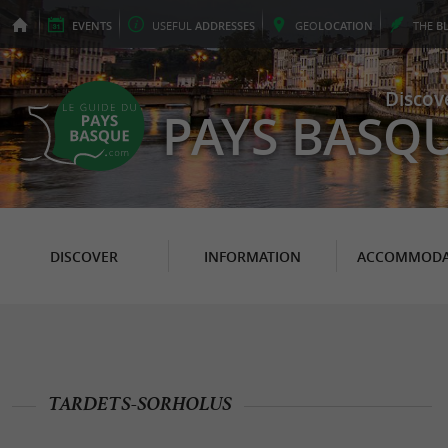
EVENTS
USEFUL
ADDRESSES
GEO
LOCATION
THE
B
Discov
PAYS BASQ
DISCOVER
INFORMATION
ACCOMMODA
TARDETS-SORHOLUS