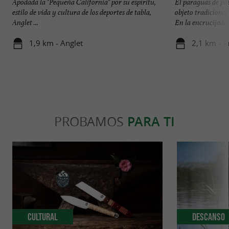
Apodada la "Pequeña California" por su espíritu,
El paraguas de pa
estilo de vida y cultura de los deportes de tabla,
objeto tradicional
Anglet ...
En la encrucijada .
1,9 km - Anglet
2,1 km - A
PROBAMOS
PARA TI
Cultural
Descanso