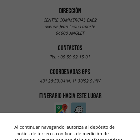
DIRECCIÓN
CENTRE COMMERCIAL BAB2
avenue Jean-Léon Laporte
64600 ANGLET
CONTACTOS
Tel. :
05 59 52 15 01
COORDENADAS GPS
43° 28'53.04"N, 1° 30'52.91"W
ITINERARIO HACIA ESTE LUGAR
Al continuar navegando, autoriza al depósito de
cookies de terceros con fines de
medición de