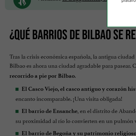
plataf
¿QUÉ BARRIOS DE BILBAO SE R
Tras la crisis económica española, la antigua ciuda
Bilbao es ahora una ciudad agradable para pasear. C
.
recorrido a pie por Bilbao
El Casco Viejo, el casco antiguo y corazón his
encanto incomparable. ¡Una visita obligada!
, en el distrito de Aband
El barrio de Ensanche
su proximidad al río lo convierten en un pulmón v
El barrio de Begoña y su patrimonio religioso