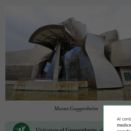
Museo Guggenheim
Al cont
medici
Visitamos
el Guggenheim, el museo por