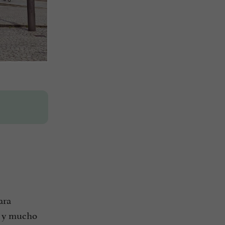
ara
s y mucho