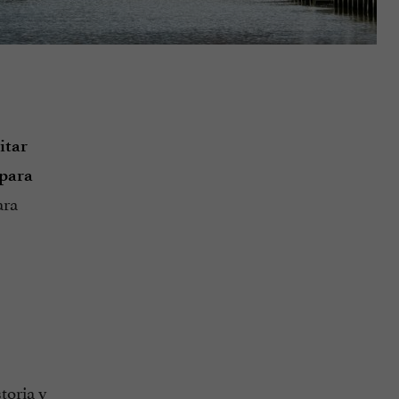
itar
 para
ara
toria y