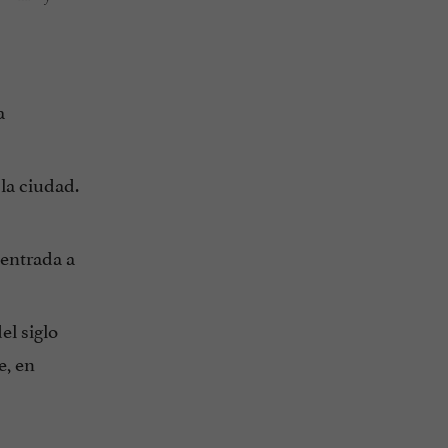
a
la ciudad.
 entrada a
el siglo
e, en