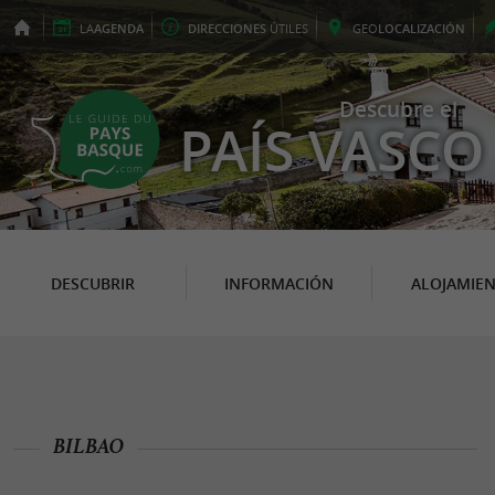
LA
AGENDA
DIRECCIONES
ÚTILES
GEO
LOCALIZACIÓN
Descubre el
PAÍS VASCO
DESCUBRIR
INFORMACIÓN
ALOJAMIE
BILBAO