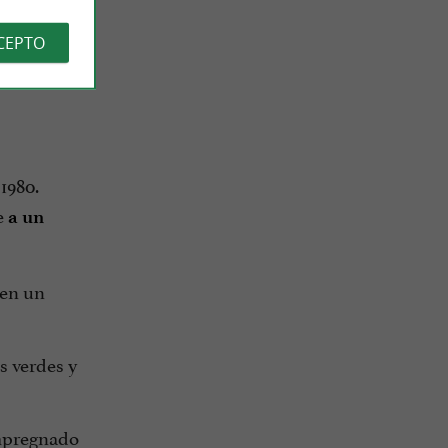
CEPTO
1980.
e
a un
een un
 verdes y
impregnado