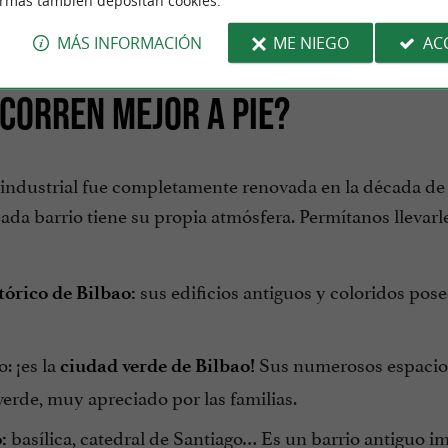
ormas también depositan cookies.
MÁS INFORMACIÓN
ME NIEGO
AC
ECORREN MEJOR A PIE?
d industrial fue completamente renovada en la década de 
ada barrio tiene su propia atmósfera. Permítanos llevarl
sus edificios antiguos y coloridos pos
tórico de Bilbao:
o: ¡es la
Sus numerosos espacios
ciudad verde de Bilbao!
erde, muy apreciado por las familias.
basílica, catedral de Santiago… Es un barrio antiguo 
: