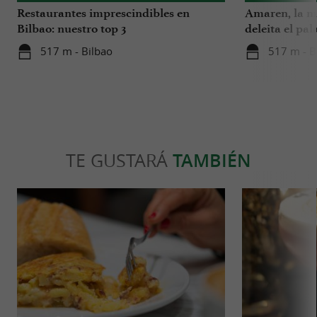
Restaurantes imprescindibles en
Amaren, la me
Bilbao: nuestro top 3
deleita el pa
517 m - Bilbao
517 m - B
TE GUSTARÁ
TAMBIÉN