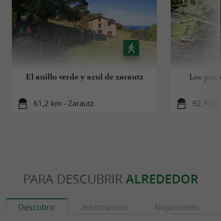
El anillo verde y azul de zarautz
Los pozo
61,2 km - Zarautz
92,9 km 
PARA DESCUBRIR
ALREDEDOR
Descubrir
Información
Alojamiento