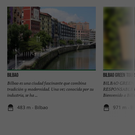
Bilbao
Bilbao Green Tour
Bilbao es una ciudad fascinante que combina
BILBAO GREEN
tradición y modernidad. Una vez conocida por su
RESPONSABLE E
industria, se ha ...
Bienvenido a Bilb
483 m - Bilbao
971 m - Bi