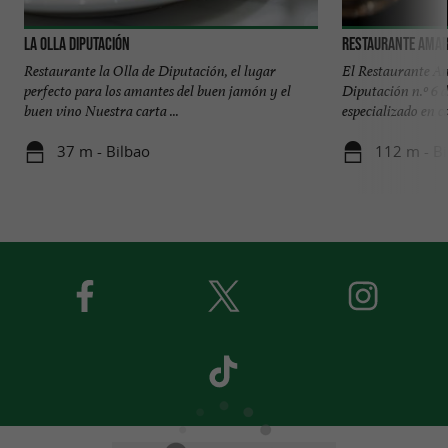
La Olla Diputación
Restaurante Ama
Restaurante la Olla de Diputación, el lugar
El Restaurante Am
perfecto para los amantes del buen jamón y el
Diputación n.º 6 d
buen vino Nuestra carta ...
especializado en ca
37 m - Bilbao
112 m - Bi