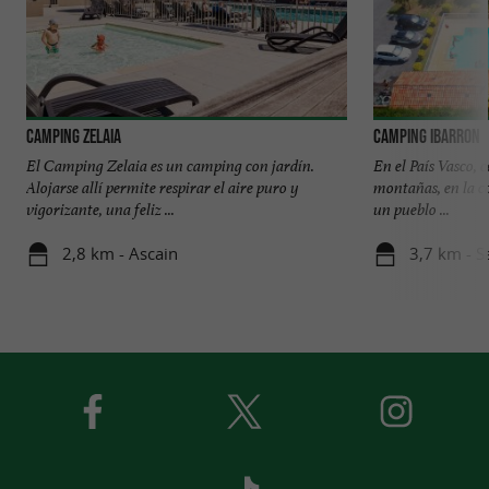
Camping Zelaia
Camping Ibarron
El Camping Zelaia es un camping con jardín.
En el País Vasco, c
Alojarse allí permite respirar el aire puro y
montañas, en la c
vigorizante, una feliz ...
un pueblo ...
2,8 km - Ascain
3,7 km - S