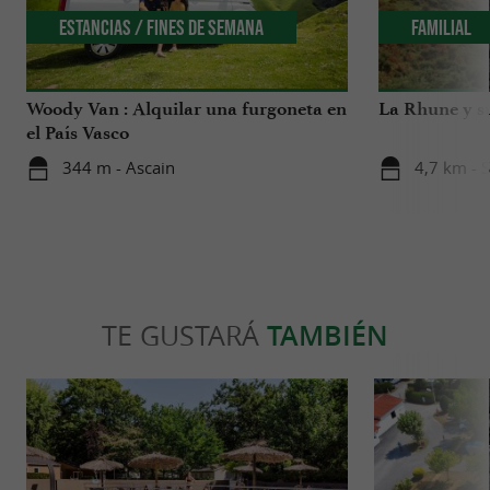
Estancias / Fines de Semana
Familial
Woody Van : Alquilar una furgoneta en
La Rhune y s
el País Vasco
344 m - Ascain
4,7 km - 
TE GUSTARÁ
TAMBIÉN