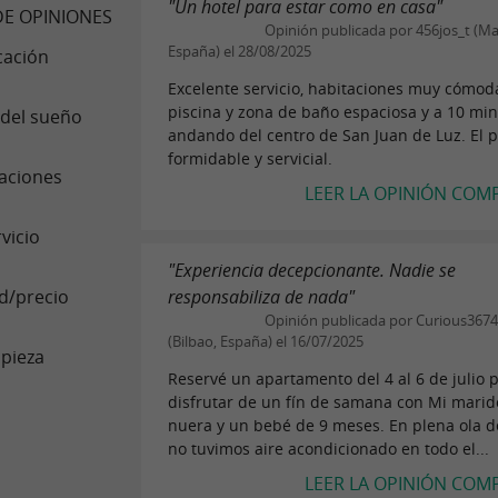
"Un hotel para estar como en casa"
E OPINIONES
Opinión publicada por 456jos_t (Ma
España) el 28/08/2025
cación
Excelente servicio, habitaciones muy cómod
piscina y zona de baño espaciosa y a 10 mi
 del sueño
andando del centro de San Juan de Luz. El 
formidable y servicial.
aciones
LEER LA OPINIÓN COM
vicio
"Experiencia decepcionante. Nadie se
d/precio
responsabiliza de nada"
Opinión publicada por Curious367
(Bilbao, España) el 16/07/2025
pieza
Reservé un apartamento del 4 al 6 de julio 
disfrutar de un fín de samana con Mi marido
nuera y un bebé de 9 meses. En plena ola d
no tuvimos aire acondicionado en todo el...
LEER LA OPINIÓN COM