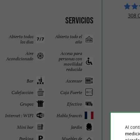
308 
Servicios
Abierto todos
Abierto todo el
los días
año
Aire
Acceso para
Acondicionado
personas con
movilidad
reducida
Bar
Ascensor
Calefacción
Caja Fuerte
Grupos
Efectivo
Internet : WIFI
Habla francés
Al cont
Mini bar
Jardín
medici
Parking
Muebles de