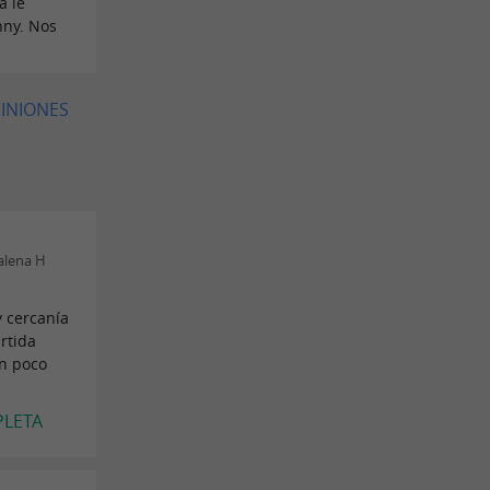
a le
nny. Nos
PINIONES
alena H
y cercanía
artida
un poco
PLETA