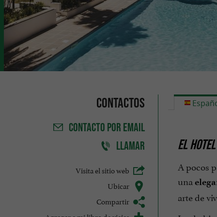
Contactos
Españo
CONTACTO
POR EMAIL
EL HOTEL
LLAMAR
A pocos pa
Visita el sitio web
una
elega
Ubicar
arte de vi
Compartir
Agregar a mi libro de viajes