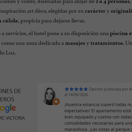
ciones y suites, diseñadas para alojar de
,
2 a 4 personas
inspiración art déco, elegidas por su
y
carácter
original
, propicia para dejarse llevar.
 cálida
a servicios, el hotel pone a su disposición una
piscina 
í como una zona dedicada a
y
. U
masajes
tratamientos
de Luz.
Opinión publicada por 
ONES DE
el 14/06/2026
JEROS
¡Nuestra estancia superó todas n
expectativas! El apartamento est
bien equipado y cuenta con todas
RC VICTORIA
comodidades necesarias para una
maravillosa. ¡Las vistas al parque 