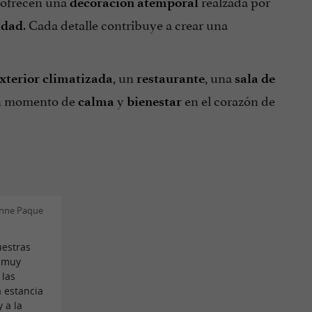
 ofrecen una
realzada por
decoración atemporal
. Cada detalle contribuye a crear una
idad
, un
, una
exterior climatizada
restaurante
sala de
n momento de
y
en el corazón de
calma
bienestar
Anne Paque
uestras
á muy
 las
 estancia
y a la