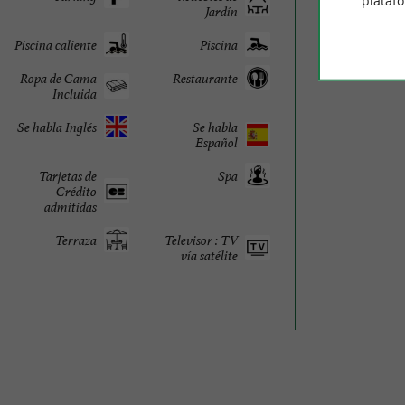
plataf
Jardín
Piscina caliente
Piscina
Ropa de Cama
Restaurante
Incluida
Se habla Inglés
Se habla
Español
Tarjetas de
Spa
Crédito
admitidas
Terraza
Televisor : TV
vía satélite