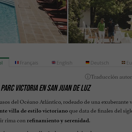
l
Français
English
Deutsch
Eu
 PARC VICTORIA EN SAN JUAN DE LUZ
sos del Océano Atlántico, rodeado de una exuberante vege
que data de finales del sig
nte villa de estilo victoriano
vir rima con
.
refinamiento y serenidad