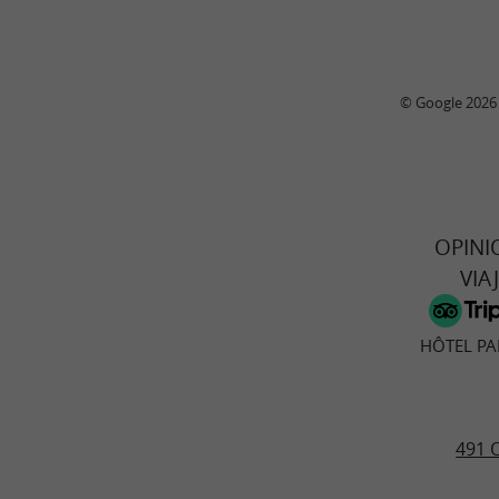
© Google 2026
OPINI
VIA
HÔTEL PA
491 