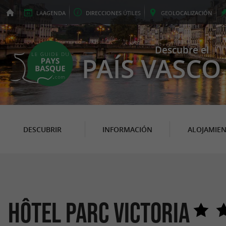
LA
AGENDA
DIRECCIONES
ÚTILES
GEO
LOCALIZACIÓN
Descubre el
PAÍS VASCO
DESCUBRIR
INFORMACIÓN
ALOJAMIE
Hôtel Parc Victoria