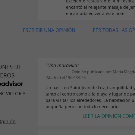
Excelente restaurante. A mi espos
encantó el relajante masaje de Je
encantaría volver a este hotel.
ESCRIBIR UNA OPINIÓN
LEER TODAS LAS O
"Una maravilla"
ONES DE
Opinión publicada por Maria Magd
JEROS
(Madrid) el 19/04/2026
Un oasis en Saint Jean de Luz, tranquilidad 
RC VICTORIA
tanto al centro como a la playa y lugar de p
para visitar los alrededores. La habitación 
pequeña pero con todo lo necesario...
LEER LA OPINIÓN COM
Opinión