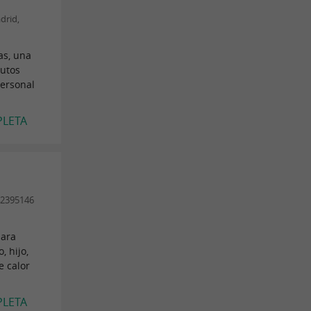
drid,
as, una
nutos
personal
PLETA
42395146
para
, hijo,
e calor
PLETA