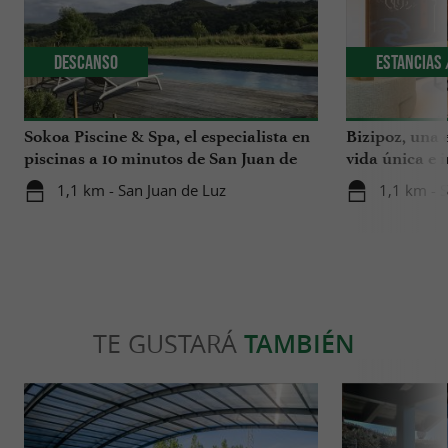
Descanso
Estancias 
Sokoa Piscine & Spa, el especialista en
Bizipoz, una 
piscinas a 10 minutos de San Juan de
vida única e 
Luz
disfrutar en l
1,1 km - San Juan de Luz
1,1 km - 
TE GUSTARÁ
TAMBIÉN