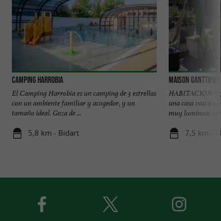
Camping Harrobia
Maison Ganttipie
El Camping Harrobia es un camping de 3 estrellas
HABITACIÓN A 
con un ambiente familiar y acogedor, y un
una casa vasca c
tamaño ideal. Goza de ...
muy luminoso con 
5,8 km - Bidart
7,5 km - A