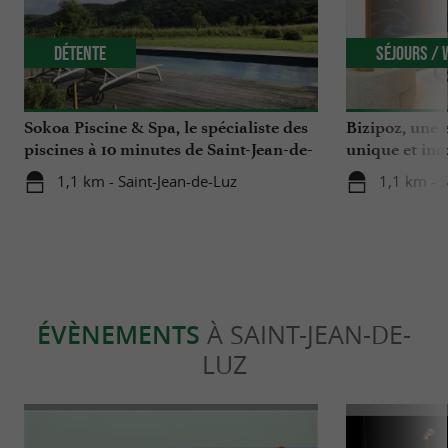
Détente
Séjours /
Sokoa Piscine & Spa, le spécialiste des
Bizipoz, une e
piscines à 10 minutes de Saint-Jean-de-
unique et inc
Luz
côte basque
1,1 km - Saint-Jean-de-Luz
1,1 km - 
ÉVÈNEMENTS
À SAINT-JEAN-DE-
LUZ