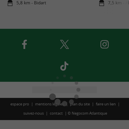
5,8 km - Bidart
7,5 km - A
espace pro
mentions légales
plan du site
faire un lien
suivez-nous
contact
©
Negocom Atlantique