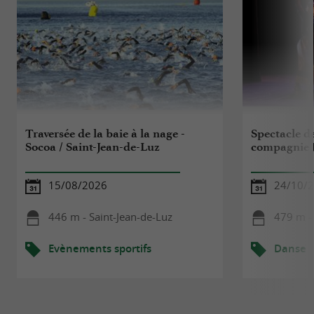
Traversée de la baie à la nage -
Spectacle d
Socoa / Saint-Jean-de-Luz
compagnie 
15/08/2026
24/10/
446 m - Saint-Jean-de-Luz
479 m - 
Evènements sportifs
Danse