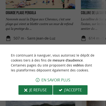
Grande Plage Pergola
Colline de la Sai
Nommée aussi la Digue aux Chevaux, c'est une
La colline de Sain
plage qui vient se blottir contre un mur de refend
l’océan, sur les h
qui la protège du ...
sentier du ...
507 m - Saint-Jean-de-Luz
614 m - Sa
En continuant à naviguer, vous autorisez le dépôt de
cookies tiers à des fins de
mesure d'audience
.
Certaines pages du site proposent des
vidéos
dont
les plateformes déposent également des cookies.
NOUS AVONS TESTÉ
POUR VOUS
EN SAVOIR PLUS
JE REFUSE
J'ACCEPTE