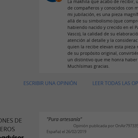
La makhila que acabo de recibir, 
de compañeros y conocidos con m
mi jubilación, es una pieza magní
allá de su simbolismo (que compr
habiendo nacido y crecido en el P
Vasco), la calidad de su elaboració
atención al detalle y la considera
quien la recibe elevan esta pieza 
de su propósito original, convirti
un distintivo que me honra haber 
Muchísimas gracias.
ESCRIBIR UNA OPINIÓN
LEER TODAS LAS O
"Pura artesanía"
ONES DE
Opinión publicada por OnAir797335
JEROS
España) el 26/02/2019