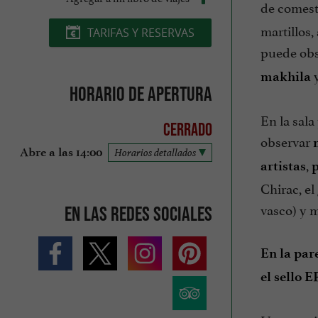
de comesti
martillos,
TARIFAS Y RESERVAS
puede ob
y
makhila
Horario de apertura
En la sala
Cerrado
observar
Abre a las 14:00
Horarios detallados
,
artistas
p
Chirac, el
vasco) y m
En las redes sociales
En la par
el sello E