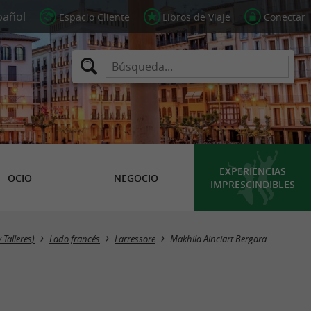
Espacio Cliente
Libros de Viaje
Conectar
EXPERIENCIAS
OCIO
NEGOCIO
IMPRESCINDIBLES
 Talleres)
Lado francés
Larressore
Makhila Ainciart Bergara