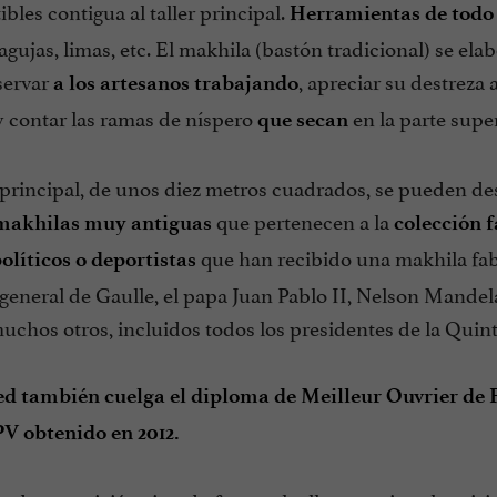
bles contigua al taller principal.
Herramientas de todo 
 agujas, limas, etc. El makhila (bastón tradicional) se 
servar
, apreciar su destreza 
a los artesanos trabajando
 contar las ramas de níspero
en la parte super
que secan
 principal, de unos diez metros cuadrados, se pueden de
que pertenecen a la
makhilas muy antiguas
colección 
que han recibido una makhila fab
olíticos o deportistas
 general de Gaulle, el papa Juan Pablo II, Nelson Mandela
uchos otros, incluidos todos los presidentes de la Quin
ed también cuelga el diploma de Meilleur Ouvrier de F
PV obtenido en 2012.