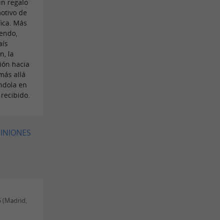
un regalo
otivo de
fica. Más
endo,
aís
n, la
ción hacia
más allá
éndola en
recibido.
PINIONES
 (Madrid,