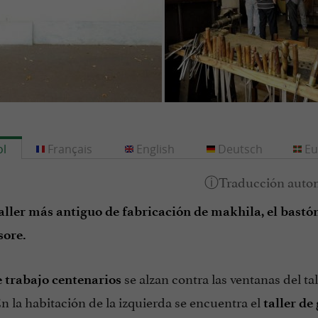
l
Français
English
Deutsch
Eu
 taller más antiguo de fabricación de makhila, el bastó
sore.
se alzan contra las ventanas del tal
 trabajo centenarios
En la habitación de la izquierda se encuentra el
taller d