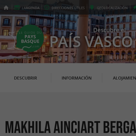
LA
AGENDA
DIRECCIONES
ÚTILES
GEO
LOCALIZACIÓN
Descubre el
PAÍS VASCO
DESCUBRIR
INFORMACIÓN
ALOJAMIE
Makhila Ainciart Berg