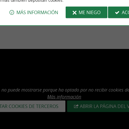
ormas también depositan cookies.
do los días festivos.
MÁS INFORMACIÓN
ME NIEGO
AC
o no puede mostrarse porque ha optado por no recibir cookies de
Más información
TAR COOKIES DE TERCEROS
ABRIR LA PÁGINA DEL 