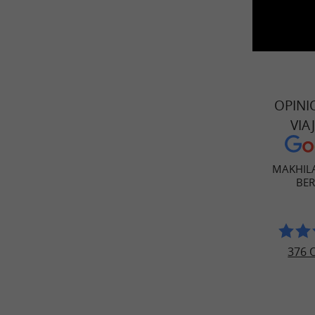
OPINI
VIA
MAKHILA
BE
376 