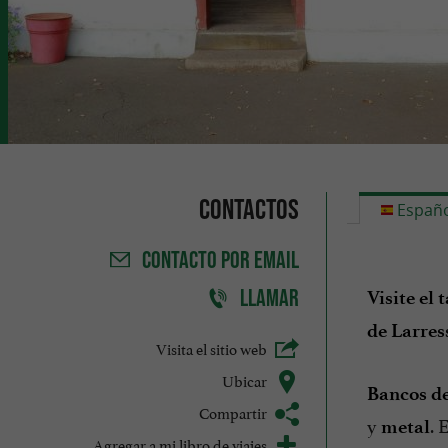
Contactos
Españo
CONTACTO
POR EMAIL
LLAMAR
Visite el
de Larres
Visita el sitio web
Ubicar
Bancos de
Compartir
y
. 
metal
Agregar a mi libro de viajes