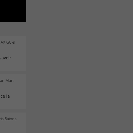
AX GC el
savoir
ean Marc
ce la
ris Baiona