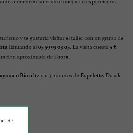
tantes comenzar su visita e iniciar su exploración.
turismo y te gustaría visitar el taller con un grupo de
llamando al
La visita cuesta
cita
05 59 93 03 05.
5 €
uración aproximada de
1 hora.
y a 3 minutos de
. Da a la
ayona o Biarritz
Espelette
ines de