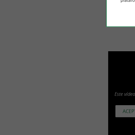
plataf
Cerra
Este víde
ACEP