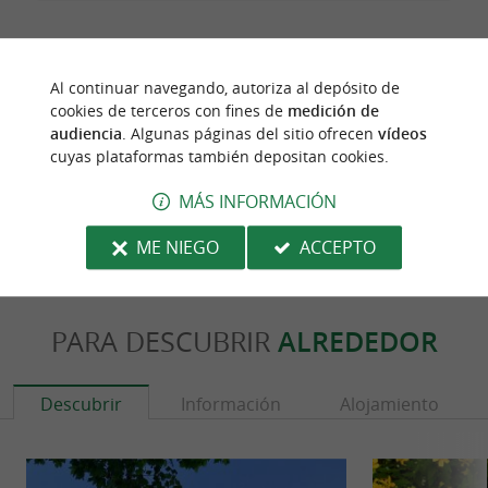
Al continuar navegando, autoriza al depósito de
última actualización :
17/12/2024 à 07:50:24
cookies de terceros con fines de
medición de
audiencia
. Algunas páginas del sitio ofrecen
vídeos
Source :
Sirtaqui
| Office de Tourisme Pays Basque
cuyas plataformas también depositan cookies.
autor de la foto :
@Sirtaqui Cf. Office de Tourisme Pays
MÁS INFORMACIÓN
Basque
ME NIEGO
ACCEPTO
PARA DESCUBRIR
ALREDEDOR
Descubrir
Información
Alojamiento