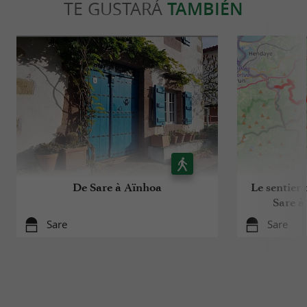
TE GUSTARÁ
TAMBIÉN
De Sare à Aïnhoa
Le sentier 
Sare à
Sare
Sare