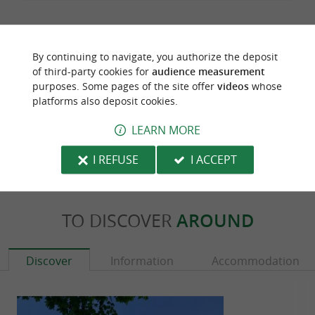
By continuing to navigate, you authorize the deposit
Last update :
17/12/2024 à 07:50:24
of third-party cookies for
audience measurement
purposes. Some pages of the site offer
videos
whose
Source :
Sirtaqui
| Office de Tourisme Pays Basque
platforms also deposit cookies.
Photo credit :
@Sirtaqui Cf. Office de Tourisme Pays
LEARN MORE
Basque
I REFUSE
I ACCEPT
TO DISCOVER
AROUND
Discover
Information
Accommodation