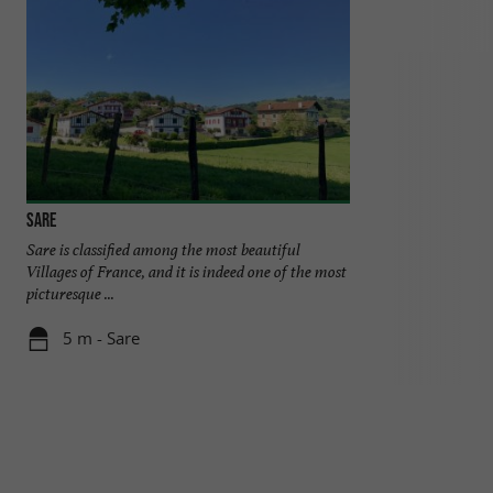
Sare
Boutique Arraya
Sare is classified among the most beautiful
In the heart of th
Villages of France, and it is indeed one of the most
square at the foo
picturesque ...
Arraya is a ...
5 m - Sare
72 m - Sar