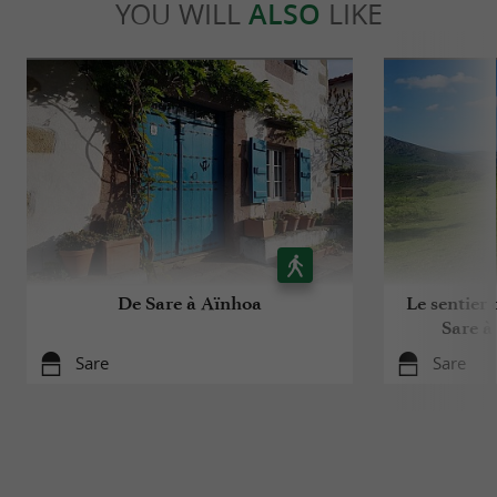
YOU WILL
ALSO
LIKE
De Sare à Aïnhoa
Le sentier 
Sare à
Sare
Sare