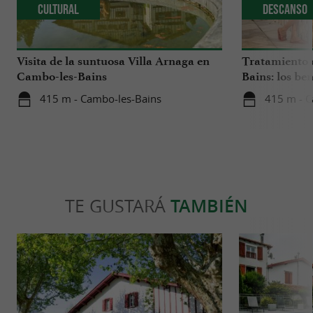
Cultural
Descanso
Visita de la suntuosa Villa Arnaga en
Tratamiento 
Cambo-les-Bains
Bains: los be
suave, natural
415 m - Cambo-les-Bains
415 m - C
TE GUSTARÁ
TAMBIÉN