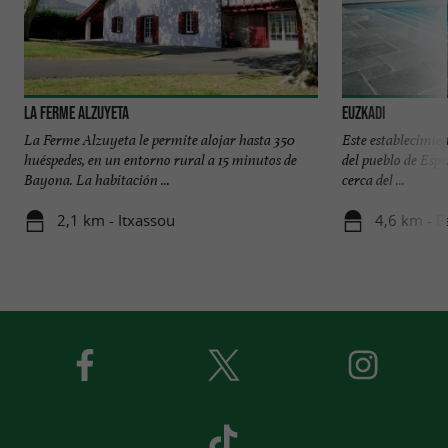
La Ferme Alzuyeta
Euzkadi
La Ferme Alzuyeta le permite alojar hasta 350
Este establecimien
huéspedes, en un entorno rural a 15 minutos de
del pueblo de Espel
Bayona. La habitación ...
cerca del ...
2,1 km - Itxassou
4,6 km - E