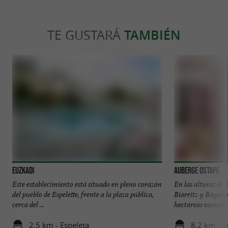
TE GUSTARÁ
TAMBIÉN
Euzkadi
Auberge Ostapé
Este establecimiento está situado en pleno corazón
En las alturas de 
del pueblo de Espelette, frente a la plaza pública,
Biarritz y Bayona,
cerca del ...
hectáreas escondida
2,5 km - Espeleta
8,2 km - B