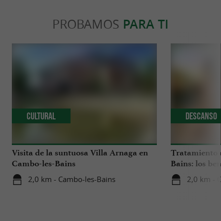
PROBAMOS
PARA TI
Cultural
Descanso
Visita de la suntuosa Villa Arnaga en
Tratamiento 
Cambo-les-Bains
Bains: los be
suave, natural
2,0 km - Cambo-les-Bains
2,0 km - 