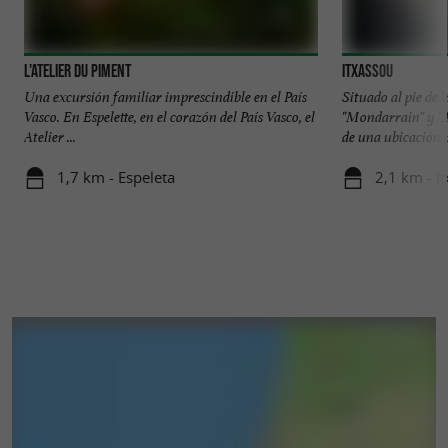
L'Atelier du Piment
ITXASSOU
Una excursión familiar imprescindible en el País
Situado al pie de
Vasco. En Espelette, en el corazón del País Vasco, el
"Mondarrain" y 
Atelier ...
de una ubicación pr
1,7 km - Espeleta
2,1 km - I