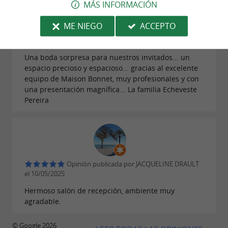
MÁS INFORMACIÓN
ME NIEGO
ACCEPTO
Opinión publicada por elie echeveste el
23/06/2025
Una boda sorpresa para nuestros invitados... un
espacio precioso y espacioso... gracias al excelente
equipo de Maison Bonnet, muy profesionales y con
una presentación magnífica... La familia Echeveste
Pereira
Opinión publicada por JACQUELINE DRAULT
el 10/05/2025
Hermoso salón de recepción, ambiente muy
agradable.
© Google 2026