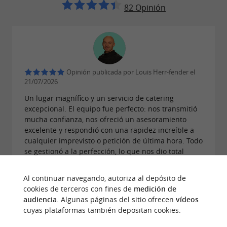
82 Opinión
Opinión publicada por Louis Herr-fender el
21/07/2026
Un lugar magnífico y un servicio de catering
excepcional. El equipo fue perfecto: nos transmitió
mucha confianza, nos ofreció un asesoramiento
excelente y respondió con una rapidez increíble a
cualquier imprevisto o petición de última hora. Todo
se gestionó a la perfección, lo que nos dio total
tranquilidad. En cuanto al catering, todo estaba
delicioso; nuestros invitados no pararon de
Al continuar navegando, autoriza al depósito de
elogiarlo. Los recomendamos encarecidamente para
cookies de terceros con fines de
medición de
una organización de bodas impecable.
audiencia
. Algunas páginas del sitio ofrecen
vídeos
cuyas plataformas también depositan cookies.