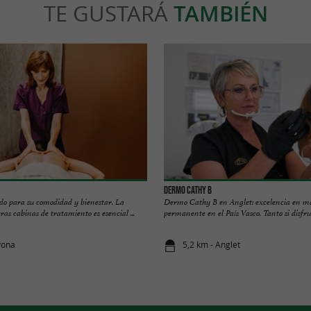
TE GUSTARÁ
TAMBIÉN
DERMO CATHY B
ado para su comodidad y bienestar. La
Dermo Cathy B en Anglet: excelencia en ma
as cabinas de tratamiento es esencial ...
permanente en el País Vasco. Tanto si disfrut
yona
5,2 km - Anglet