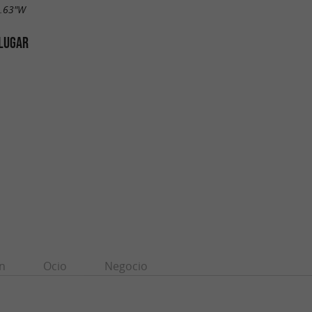
7.63"W
 LUGAR
n
Ocio
Negocio