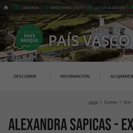
LA
AGENDA
DIRECCIONES
ÚTILES
GEO
LOCALIZACIÓN
Descubre el
PAÍS VASCO
DESCUBRIR
INFORMACIÓN
ALOJAMIE
inicio
Turismo
Ocio
Alexandra Sapicas - E