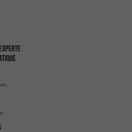
 EXPERTE
ATIQUE
anes
91
S