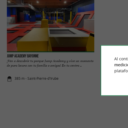
Jump Academy Bayonne
Le Béret Français
Al cont
¡Ven a descubrir tu parque Jump Academy y vive un momento
Taller de fabricació
medici
de pura locura con tu familia o amigos! En tu centro ...
fábrica Fabricantes
plataf
385 m - Saint-Pierre-d'Irube
1,5 km - Ba