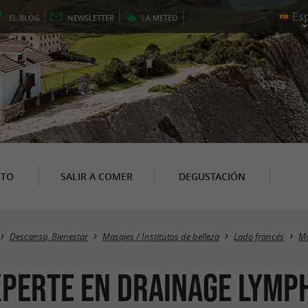
EL
BLOG
NEWSLETTER
LA
METEO
NTO
SALIR A COMER
DEGUSTACIÓN
Descanso, Bienestar
Masajes / Institutos de belleza
Lado francés
Mo
xperte en drainage lymp