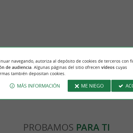
Ruta de descubrimiento de chocolate
inuar navegando, autoriza al depósito de cookies de terceros con f
n de boinas vascas: Visita y tienda en la
Entre leyendas e historias, siguiendo los pas
ón de audiencia
. Algunas páginas del sitio ofrecen
vídeos
cuyas
 de boinas desde hace más de 10 ...
Quetzalcóatl, ¡reviva la conquista de las ...
ormas también depositan cookies.
yona
1,7 km - Bayona
MÁS INFORMACIÓN
ME NIEGO
AC
PROBAMOS
PARA TI