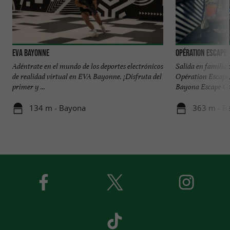
EVA Bayonne
Opération Escape
Adéntrate en el mundo de los deportes electrónicos
Salida en familia
de realidad virtual en EVA Bayonne. ¡Disfruta del
Opération Escape, 
primer y ...
Bayona Escape Gam
134 m - Bayona
363 m - B