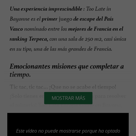
Una experiencia imprescindible
: Too Late in
primer
de escape
del País
juego
Bayonne es el
Vasco
mejores de Francia en el
nominado entre los
ranking Terpeca,
con una sala de 250 m2, casi única
en su tipo, una de las más grandes de Francia.
Emocionantes misiones que completar a
tiempo.
Tic tac, tic tac… ¡Que no se acabe el tiempo!
¡Solo tienes entre 60 y 120 minutos para resolver
MOSTRAR MÁS
el misterio! Too Late Escape Game en Bayona,
un juego que encanta a grandes y pequeños,
ofrece
tan
5 áreas temáticas y 8 escenarios
Este vídeo no puede mostrarse porque ha optado
divertidos como inmersivos. La decoración,