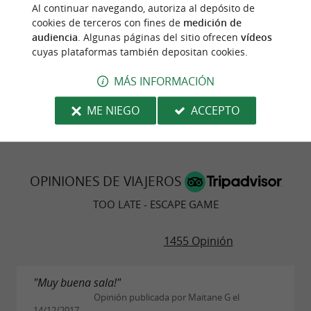
Al continuar navegando, autoriza al depósito de
expérience si vous voulez vous amuser ! Merci pour
cookies de terceros con fines de
medición de
ces moments de déconnexion complète, c’était
audiencia
. Algunas páginas del sitio ofrecen
vídeos
génial !
cuyas plataformas también depositan cookies.
© Google 2026
LEER TODAS LAS OPINIONES
MÁS INFORMACIÓN
ESCRIBIR UNA OPINIÓN
ME NIEGO
ACCEPTO
OPINIONES DE VIAJEROS
TOO LATE - ESCAPE GAME
1455 Opinión
"Muy buena sala!"
Opinión publicada por Maitane G el
14/12/2017