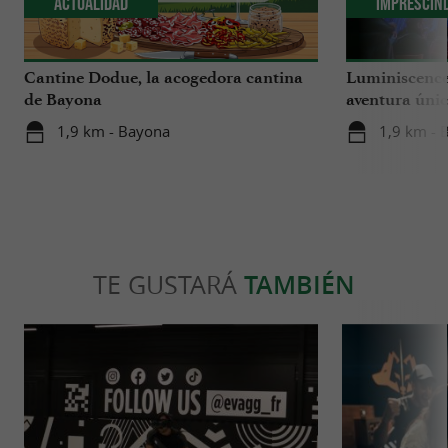
Actualidad
Imprescin
Cantine Dodue, la acogedora cantina
Luminiscence
de Bayona
aventura únic
catedral de S
1,9 km - Bayona
1,9 km - 
TE GUSTARÁ
TAMBIÉN