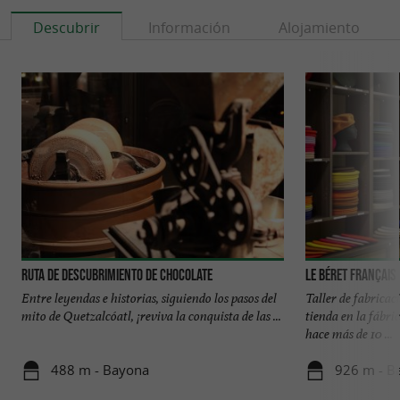
Descubrir
Información
Alojamiento
Ruta de descubrimiento de chocolate
Le Béret Français
Entre leyendas e historias, siguiendo los pasos del
Taller de fabricac
mito de Quetzalcóatl, ¡reviva la conquista de las ...
tienda en la fábri
hace más de 10 ...
488 m - Bayona
926 m - B