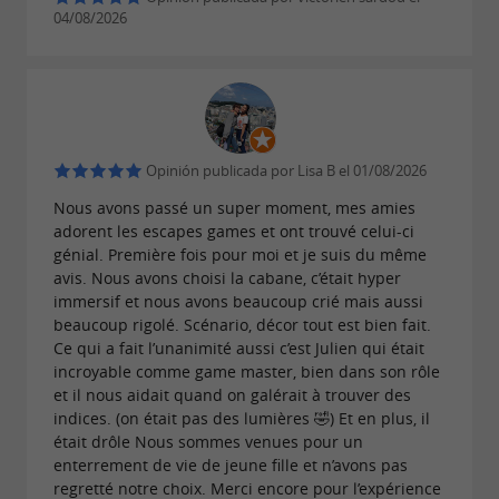
la solución perfecta para pasarlo en grande!
04/08/2026
El placer de compartir un juego de
escape en grupo en el País Vasco.
Cumpleaños, despedidas de soltero/a, eventos
de team building para empresas, cenas
Opinión publicada por Lisa B el 01/08/2026
familiares… Cada evento es una oportunidad
Nous avons passé un super moment, mes amies
adorent les escapes games et ont trouvé celui-ci
para
disfrutar de una experiencia intensa e
génial. Première fois pour moi et je suis du même
en un entorno excepcional que une a
avis. Nous avons choisi la cabane, c’était hyper
inmersiva
immersif et nous avons beaucoup crié mais aussi
los equipos. Too Late Escape Game puede
beaucoup rigolé. Scénario, décor tout est bien fait.
acoger
para una sesión de
Ce qui a fait l’unanimité aussi c’est Julien qui était
hasta 50 jugadores
incroyable comme game master, bien dans son rôle
medio día en sus salas, incluyendo «El Templo
et il nous aidait quand on galérait à trouver des
de Mictlantecuhtli», una
indices. (on était pas des lumières 🤣) Et en plus, il
sala enorme de
était drôle Nous sommes venues pour un
. Más
tamaño casi único en Francia, con 250 m²
enterrement de vie de jeune fille et n’avons pas
allá del escenario que te sumerge en un mundo
regretté notre choix. Merci encore pour l’expérience