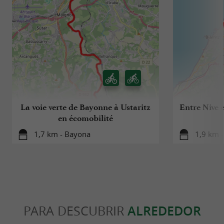
La voie verte de Bayonne à Ustaritz
Entre Nive 
en écomobilité
1,7 km - Bayona
1,9 km 
PARA DESCUBRIR
ALREDEDOR