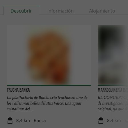
Descubrir
Información
Alojamiento
Trucha Banka
Marroquinería Ba
La piscifactoría de Banka cría truchas en uno de
EL CONCEPTO Fue
los valles más bellos del País Vasco. Las aguas
de investigación p
cristalinas del ...
original, ya que nu
8,4 km - Banca
8,4 km - 