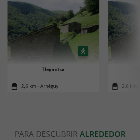
Hegantza
He
2,6 km - Arnéguy
2,6 km 
PARA DESCUBRIR
ALREDEDOR