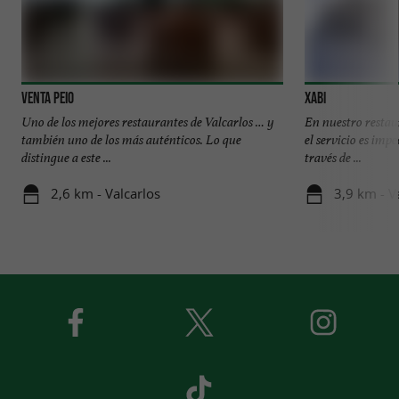
VENTA PEIO
Xabi
Uno de los mejores restaurantes de Valcarlos … y
En nuestro restaur
también uno de los más auténticos. Lo que
el servicio es imp
distingue a este ...
través de ...
2,6 km - Valcarlos
3,9 km - V