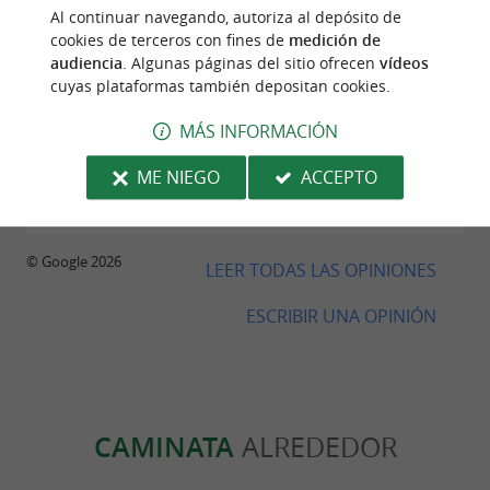
Al continuar navegando, autoriza al depósito de
cookies de terceros con fines de
medición de
audiencia
. Algunas páginas del sitio ofrecen
vídeos
Opinión publicada por Steve Fiorotto el
cuyas plataformas también depositan cookies.
30/07/2026
MÁS INFORMACIÓN
De l'entrée au dessert on s'est régalé ! En plus des
prix tout a fait correct au vu de la qualité, et la
ME NIEGO
ACCEPTO
serveuse au top très agréable et sympathique ! Je
recommande fortement.
© Google 2026
LEER TODAS LAS OPINIONES
ESCRIBIR UNA OPINIÓN
CAMINATA
ALREDEDOR