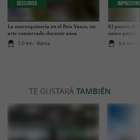
Descanso
Imprescin
La marroquinería en el País Vasco, un
El puerto de
arte conservado durante años
único para la
País Vasco
7,0 km - Banca
9,6 km - 
TE GUSTARÁ
TAMBIÉN