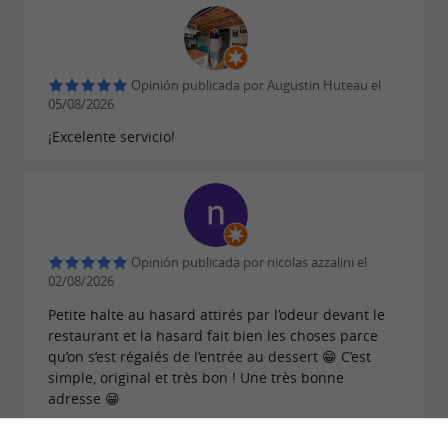
Opinión publicada por Augustin Huteau el
05/08/2026
¡Excelente servicio!
Opinión publicada por nicolas azzalini el
02/08/2026
Petite halte au hasard attirés par l’odeur devant le
restaurant et la hasard fait bien les choses parce
qu’on s’est régalés de l’entrée au dessert 😁 C’est
simple, original et très bon ! Une très bonne
adresse 😁