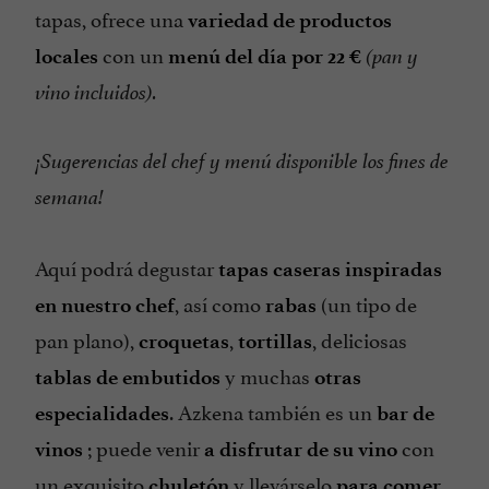
tapas, ofrece una
variedad de productos
con un
locales
menú del día por 22 €
(pan y
vino incluidos).
¡Sugerencias del chef y menú disponible los fines de
semana!
Aquí podrá degustar
tapas caseras
inspiradas
, así como
(un tipo de
en nuestro chef
rabas
pan plano),
,
, deliciosas
croquetas
tortillas
y muchas
tablas de embutidos
otras
. Azkena también es un
especialidades
bar de
; puede venir
con
vinos
a disfrutar de su vino
un exquisito
y llevárselo
chuletón
para comer