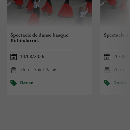
Spectacle de danse basque :
Spectacle d
Bithindarrak
14/08/2026
20/08/
76 m - Saint-Palais
76 m - S
Danse
Danse