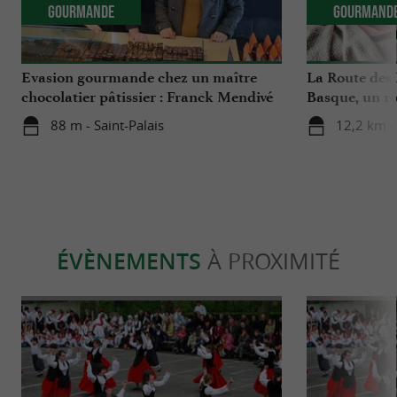
Gourmande
Gourmand
Evasion gourmande chez un maître
La Route des
chocolatier pâtissier : Franck Mendivé
Basque, un r
à Saint-Palais
autour de l’O
88 m - Saint-Palais
12,2 km -
ÉVÈNEMENTS
À PROXIMITÉ