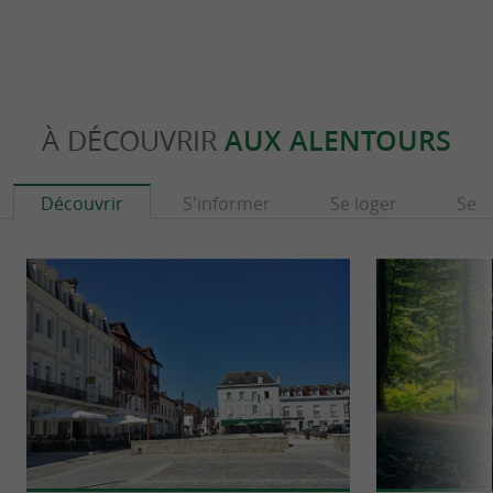
À DÉCOUVRIR
AUX ALENTOURS
Découvrir
S'informer
Se loger
Se r