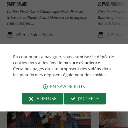
Saint Palais
Le Parc naturel d
La Bastide de Saint Palais, capitale du Pays de
C’est la plus gran
Mixe au confluent de la Bidouze et de la Joyeuse,
Basque, qui se tro
était autrefois ...
Alava. C’est un ...
89 m - Saint-Palais
7,2 km - L
En continuant à naviguer, vous autorisez le dépôt de
cookies tiers à des fins de
mesure d'audience
.
Certaines pages du site proposent des
vidéos
dont
les plateformes déposent également des cookies.
NOUS AVONS TESTÉ
POUR VOUS
EN SAVOIR PLUS
JE REFUSE
J'ACCEPTE