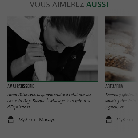
VOUS AIMEREZ
AUSSI
AMAI PATISSERIE
Artizarra
Amai Pâtisserie, la gourmandise à l’état pur au
Depuis 3 génération
cœur du Pays Basque À Macaye, à 20 minutes
savoir-faire de la
d’Espelette et ...
rigueur et ...
23,0 km - Macaye
24,8 km - 