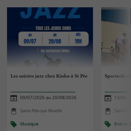
Les soirées jazz chez Kinka à St Pée
Spectacle d
09/07/2026 au 20/08/2026
13/08/
Saint-Pée-sur-Nivelle
Saint-Pé
Musique
Evèneme