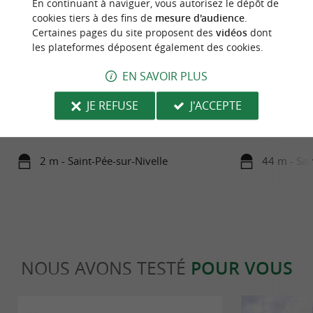
En continuant à naviguer, vous autorisez le dépôt de
cookies tiers à des fins de
mesure d'audience
.
Certaines pages du site proposent des
vidéos
dont
les plateformes déposent également des cookies.
EN SAVOIR PLUS
Saint Pée sur Nivelle
Au coin des saveu
Saint Pée sur Nivelle, c'est avant tout aujourd'hui
L'artisanat local 
JE REFUSE
J'ACCEPTE
un lac parfaitement aménagé avec plages,
sur-Nivelle est ég
activités ...
d'art ...
2 m - Saint-Pée-sur-Nivelle
44 m - Sai
NOUS AVONS TESTÉ
POUR VOUS