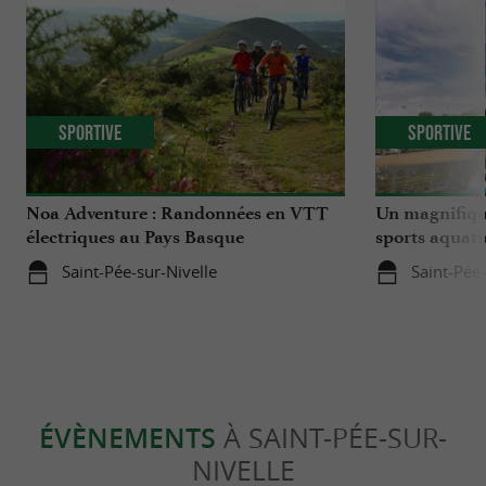
Sportive
Sportive
Noa Adventure : Randonnées en VTT
Un magnifique
électriques au Pays Basque
sports aquati
Saint-Pée-sur-Nivelle
Saint-Pée-
ÉVÈNEMENTS
À SAINT-PÉE-SUR-
NIVELLE